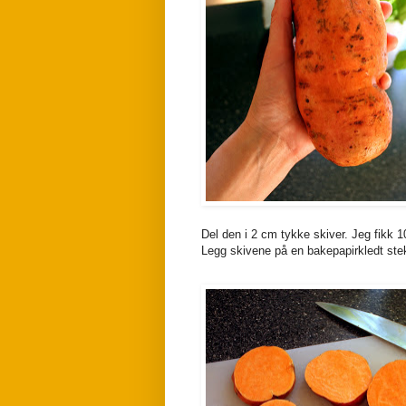
Del den i 2 cm tykke skiver. Jeg fikk 1
Legg skivene på en bakepapirkledt steke