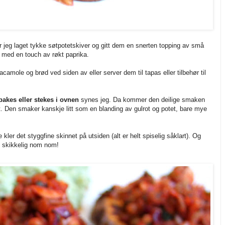
 jeg laget tykke søtpotetskiver og gitt dem en snerten topping av små
us med en touch av røkt paprika.
mole og brød ved siden av eller server dem til tapas eller tilbehør til
bakes eller stekes i ovnen
synes jeg. Da kommer den deilige smaken
. Den smaker kanskje litt som en blanding av gulrot og potet, bare mye
 kler det styggfine skinnet på utsiden (alt er helt spiselig såklart). Og
e skikkelig nom nom!