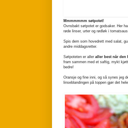
Mmmmmmm søtpotet!
Ovnsbakt søtpotet er godsaker. Her har
røde linser, urter og rødløk i tomatsa
Spis dem som hovedrett med salat, guaca
andre middagsretter.
Søtpoteten er aller
aller best når den 
fram sammen med et saftig, mykt kjøtt
bedre!
Oransje og fine inni, og så synes jeg de
linseblandingen på toppen gjør det hel