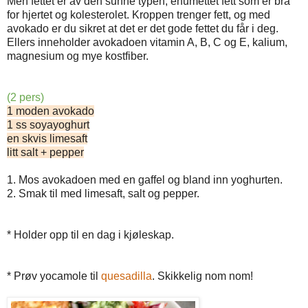
Men fettet er av den sunne typen, enumettet fett som er bra
for hjertet og kolesterolet. Kroppen trenger fett, og med
avokado er du sikret at det er det gode fettet du får i deg.
Ellers inneholder avokadoen vitamin A, B, C og E, kalium,
magnesium og mye kostfiber.
(2 pers)
1 moden avokado
1 ss soyayoghurt
en skvis limesaft
litt salt + pepper
1. Mos avokadoen med en gaffel og bland inn yoghurten.
2. Smak til med limesaft, salt og pepper.
* Holder opp til en dag i kjøleskap.
* Prøv yocamole til
quesadilla
. Skikkelig nom nom!