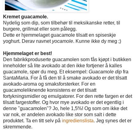
Kremet guacamole.
Nydelig som dip, som tilbehør til meksikanske retter, til
burgere, grillmat eller som pålegg.
Dette er hjemmelaget guacamole tilsatt en spiseskje
yoghurt. Derav navnet
yocamole
. Kunne ikke dy meg ;)
Hjemmelaget er best!
Den fabrikkproduserte guacamolen som fås kjøpt i butikken
inneholder så lite avokado at den ikke fortjener å kalles
guacamole, spør du meg. Et eksempel:
Guacamole dip
fra
SantaMaria. For å få den til å smake avokado er det tilsatt
avokado-aroma og smaksforsterker. For en
guacamoleliknende konsistens er det tilsatt
fortykningsmidler og emulgatorer. For den rette fargen er det
tilsatt fargestoffer. Og hvor mye avokado er det egentlig i
denne "guacamolen"? Jo, hele 1,5%! Og som om ikke det
var nok, er andelen avokado like stor som salt i dette
produktet. Ta en titt selv på
ingredienslista
. Jeg synes det er
skremmende.