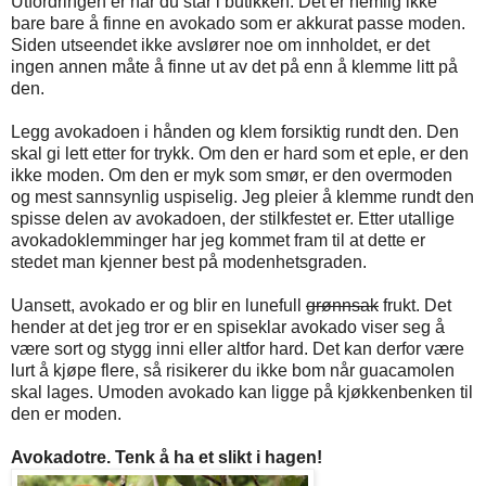
Utfordringen er når du står i butikken. Det er nemlig ikke
bare bare å finne en avokado som er akkurat passe moden.
Siden utseendet ikke avslører noe om innholdet, er det
ingen annen måte å finne ut av det på enn å klemme litt på
den.
Legg avokadoen i hånden og klem forsiktig rundt den. Den
skal gi lett etter for trykk. Om den er hard som et eple, er den
ikke moden. Om den er myk som smør, er den overmoden
og mest sannsynlig uspiselig. Jeg pleier å klemme rundt den
spisse delen av avokadoen, der stilkfestet er. Etter utallige
avokadoklemminger har jeg kommet fram til at dette er
stedet man kjenner best på modenhetsgraden.
Uansett, avokado er og blir en lunefull
grønnsak
frukt. Det
hender at det jeg tror er en spiseklar avokado viser seg å
være sort og stygg inni eller altfor hard. Det kan derfor være
lurt å kjøpe flere, så risikerer du ikke bom når guacamolen
skal lages. Umoden avokado kan ligge på kjøkkenbenken til
den er moden.
Avokadotre. Tenk å ha et slikt i hagen!