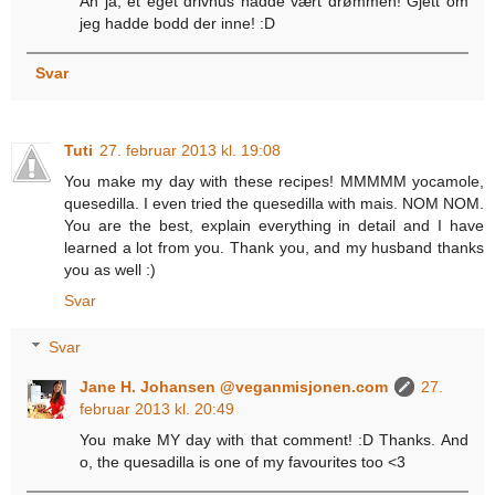
Åh ja, et eget drivhus hadde vært drømmen! Gjett om
jeg hadde bodd der inne! :D
Svar
Tuti
27. februar 2013 kl. 19:08
You make my day with these recipes! MMMMM yocamole,
quesedilla. I even tried the quesedilla with mais. NOM NOM.
You are the best, explain everything in detail and I have
learned a lot from you. Thank you, and my husband thanks
you as well :)
Svar
Svar
Jane H. Johansen @veganmisjonen.com
27.
februar 2013 kl. 20:49
You make MY day with that comment! :D Thanks. And
o, the quesadilla is one of my favourites too <3