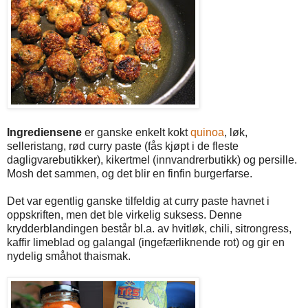
Ingrediensene
er ganske enkelt kokt
quinoa
, løk,
selleristang, rød curry paste (fås kjøpt i de fleste
dagligvarebutikker), kikertmel (innvandrerbutikk) og persille.
Mosh det sammen, og det blir en finfin burgerfarse.
Det var egentlig ganske tilfeldig at curry paste havnet i
oppskriften, men det ble virkelig suksess. Denne
krydderblandingen består bl.a. av hvitløk, chili, sitrongress,
kaffir limeblad og galangal (ingefærliknende rot) og gir en
nydelig småhot thaismak.