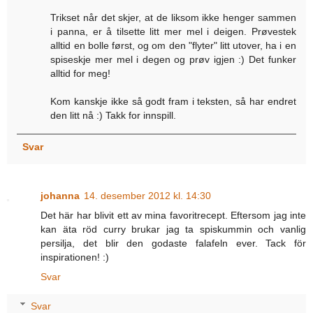
Trikset når det skjer, at de liksom ikke henger sammen
i panna, er å tilsette litt mer mel i deigen. Prøvestek
alltid en bolle først, og om den "flyter" litt utover, ha i en
spiseskje mer mel i degen og prøv igjen :) Det funker
alltid for meg!
Kom kanskje ikke så godt fram i teksten, så har endret
den litt nå :) Takk for innspill.
Svar
johanna
14. desember 2012 kl. 14:30
Det här har blivit ett av mina favoritrecept. Eftersom jag inte
kan äta röd curry brukar jag ta spiskummin och vanlig
persilja, det blir den godaste falafeln ever. Tack för
inspirationen! :)
Svar
Svar