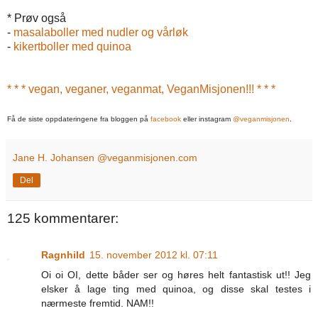
* Prøv også
-
masalaboller med nudler og vårløk
-
kikertboller med quinoa
* * * vegan, veganer, veganmat, VeganMisjonen!!! * * *
Få de siste oppdateringene fra bloggen på
facebook
eller instagram
@veganmisjonen
.
Jane H. Johansen @veganmisjonen.com
Del
125 kommentarer:
Ragnhild
15. november 2012 kl. 07:11
Oi oi OI, dette båder ser og høres helt fantastisk ut!! Jeg
elsker å lage ting med quinoa, og disse skal testes i
nærmeste fremtid. NAM!!