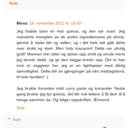
Svar
Mona
19. november 2012 kl. 19:50
Jeg hadde bare en rest quinoa, og den var svart. Jeg
reduserte mengden av de andre ingrediensene på slump,
glemte å steke løk og selleri, og i det hele tatt gikk dette
over stokk og stein. Men holy macaroni! Dette var utrolig
godt! Mannen min sitter og spiser opp smitt og smule mens
jeg skriver dette, og gir den begge tomler opp. Det er han
som er veggisen her, jeg er en kjøttspiser med dårlig
samvittighet. Dette blir en gjenganger på vårt middagsbord,
til hele familien! :)
Jeg brukte forresten mild curry paste og koriander. Neste
gang bruker jeg lys quinoa, det blir nok lettere å få dem til å
henge sammen da. Og følger oppskriften. Æresord.
Svar
Svar