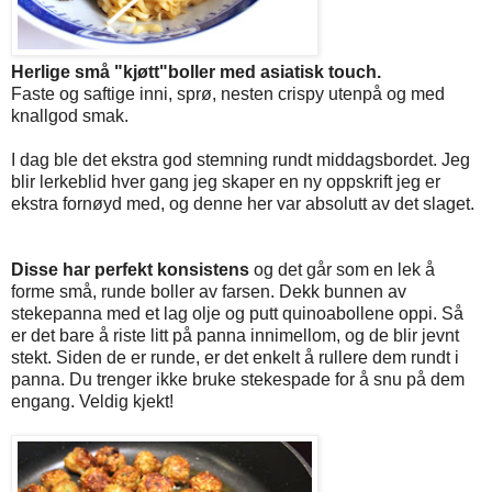
Herlige små "kjøtt"boller med asiatisk touch.
Faste og saftige inni, sprø, nesten crispy utenpå og med
knallgod smak.
I dag ble det ekstra god stemning rundt middagsbordet. Jeg
blir lerkeblid hver gang jeg skaper en ny oppskrift jeg er
ekstra fornøyd med, og denne her var absolutt av det slaget.
Disse har perfekt konsistens
og det går som en lek å
forme små, runde boller av farsen. Dekk bunnen av
stekepanna med et lag olje og putt quinoabollene oppi. Så
er det bare å riste litt på panna innimellom, og de blir jevnt
stekt. Siden de er runde, er det enkelt å rullere dem rundt i
panna. Du trenger ikke bruke stekespade for å snu på dem
engang. Veldig kjekt!