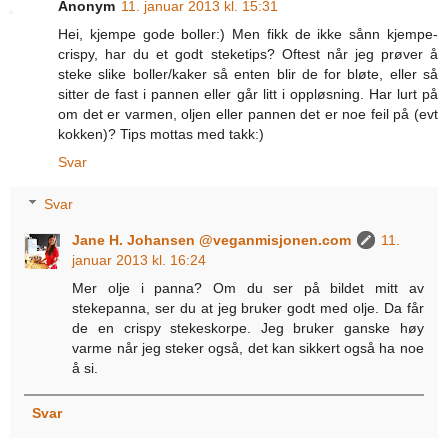
Anonym
11. januar 2013 kl. 15:31
Hei, kjempe gode boller:) Men fikk de ikke sånn kjempe-
crispy, har du et godt steketips? Oftest når jeg prøver å
steke slike boller/kaker så enten blir de for bløte, eller så
sitter de fast i pannen eller går litt i oppløsning. Har lurt på
om det er varmen, oljen eller pannen det er noe feil på (evt
kokken)? Tips mottas med takk:)
Svar
Svar
Jane H. Johansen @veganmisjonen.com
11.
januar 2013 kl. 16:24
Mer olje i panna? Om du ser på bildet mitt av
stekepanna, ser du at jeg bruker godt med olje. Da får
de en crispy stekeskorpe. Jeg bruker ganske høy
varme når jeg steker også, det kan sikkert også ha noe
å si.
Svar