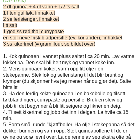
(ca 40 stk)
2 dl quinoa + 4 dl vann + 1/2 ts salt
1 liten gul løk, finhakket
2 selleristenger, finhakket
litt salt
1 god ss rød thai currypaste
en stor neve frisk bladpersille (ev. koriander), finhakket
3 ss kikertmel (= gram flour, se bildet over)
1. Kok quinoaen i vannet pluss saltet i ca 20 min. Lav varme,
lokket på. Den skal bli helt myk og vannet koke inn.
2. Mens quinoaen koker, varm opp litt olje i en
stekepanne. Stek løk og selleristang til det blir brunt og
krymper (du skjønner hva jeg mener når du gjør det). Salte
bittelitt.
3. Ha den ferdig kokte quinoaen i en bakebolle og tilsett
løkblandingen, currypaste og persille. Bruk en sleiv og
jobb til det begynner å bli litt seigere og likner en deig.
4. Tilsett kikertmel og jobb det inn i deigen. La hvile ca 15
min.
5. Form små, runde "kjøtt"boller. Ha olje i stekepanna så det
dekker bunnen og varm opp. Stek quinoabollene til de er
gylne og sprø jevnt over. La de renne av seg ekstra olje på