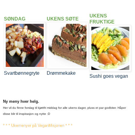
UKENS
SØNDAG
UKENS SØTE
FRUKTIGE
Svartbønnegryte
Drømmekake
Sushi goes vegan
Ny meny hver helg.
Her vil du finne forslag til kjøttfri middag for alle ukens dager, pluss et par godbiter. Håper
disse blir til inspirasjon og nytte :D
* * * Ukemenyer på VeganMisjonen * * *