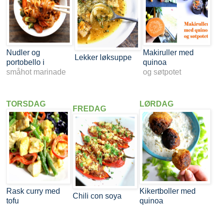
Nudler og
Makiruller med
Lekker løksuppe
portobello i
quinoa
småhot marinade
og søtpotet
TORSDAG
LØRDAG
FREDAG
Rask curry med
Kikertboller med
Chili con soya
tofu
quinoa