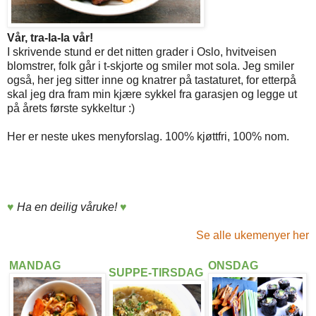
Vår, tra-la-la vår!
I skrivende stund er det nitten grader i Oslo, hvitveisen
blomstrer, folk går i t-skjorte og smiler mot sola. Jeg smiler
også, her jeg sitter inne og knatrer på tastaturet, for etterpå
skal jeg dra fram min kjære sykkel fra garasjen og legge ut
på årets første sykkeltur :)
Her er neste ukes menyforslag. 100% kjøttfri, 100% nom.
♥
H
a en deilig våruke!
♥
Se alle ukemenyer her
MANDAG
ONSDAG
SUPPE-TIRSDAG