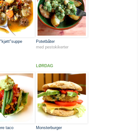
"kjøtt"suppe
Potetbåter
med pestokikerter
LØRDAG
ere taco
Monsterburger