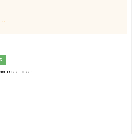
.com
R
tar :D Ha en fin dag!