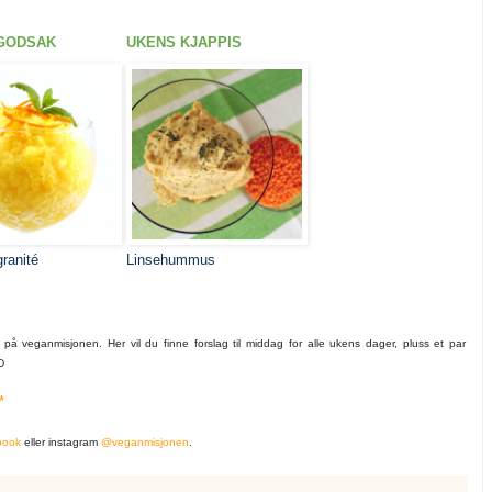
GODSAK
UKENS KJAPPIS
ranité
Linsehummus
å veganmisjonen. Her vil du finne forslag til middag for alle ukens dager, pluss et par
:D
*
book
eller instagram
@veganmisjonen
.