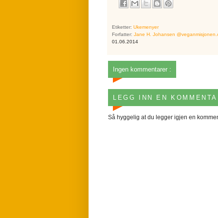
Etiketter:
Ukemenyer
Forfatter:
Jane H. Johansen @veganmisjonen
01.06.2014
Ingen kommentarer :
LEGG INN EN KOMMENTA
Så hyggelig at du legger igjen en kommen