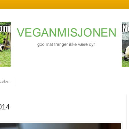
bøker
014