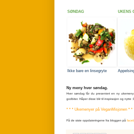
SØNDAG
UKENS 
Ikke bare en linsegryte
Appelsing
Ny meny hver søndag.
Hver søndag får du presentert en ny ukemeny p
godbiter. Håper disse blir til inspirasjon og nytte 
* * * Ukemenyer på VeganMisjonen * * 
Få de siste oppdateringene fra bloggen på
face