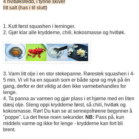
4 hvitløksfedd, i tynne skiver
litt salt (has i til slutt)
1. Kutt først squashen i terninger.
2. Gjør klar alle krydderne, chili, kokosmasse og hvitløk.
3. Varm litt olje i en stor stekepanne. Rørestek squashen i 4-
5 min. Vi vil ha en squash som er både sprø og myk på én
gang, derfor er det viktig at den ikke varmebehandles for
lenge.
4. Ta panna av varmen og gjør plass i et hjørne med en liten
dæsj olje. Sleng oppi krydderne først, så chili, hvitløk og
kokosmasse. Rør! Du kan se at sennepsfrøene begynner å
"poppe". La det frese noen sekunder.
NB:
Pass på, kun
middels varme og ikke for lenge - krydderne kan fort bli
brent.