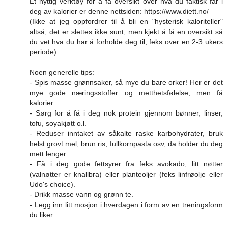
Et nyttig verktøy for å få oversikt over hva du faktisk får i
deg av kalorier er denne nettsiden: https://www.diett.no/
(Ikke at jeg oppfordrer til å bli en "hysterisk kaloriteller"
altså, det er slettes ikke sunt, men kjekt å få en oversikt så
du vet hva du har å forholde deg til, feks over en 2-3 ukers
periode)
Noen generelle tips:
- Spis masse grønnsaker, så mye du bare orker! Her er det
mye gode næringsstoffer og metthetsfølelse, men få
kalorier.
- Sørg for å få i deg nok protein gjennom bønner, linser,
tofu, soyakjøtt o.l.
- Reduser inntaket av såkalte raske karbohydrater, bruk
helst grovt mel, brun ris, fullkornpasta osv, da holder du deg
mett lenger.
- Få i deg gode fettsyrer fra feks avokado, litt nøtter
(valnøtter er knallbra) eller planteoljer (feks linfrøolje eller
Udo's choice).
- Drikk masse vann og grønn te.
- Legg inn litt mosjon i hverdagen i form av en treningsform
du liker.