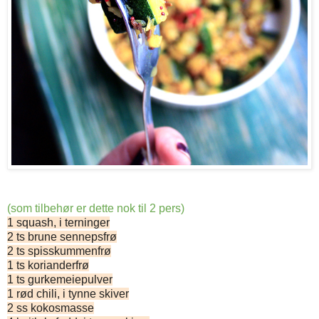
(som tilbehør er dette nok til 2 pers)
1 squash, i terninger
2 ts brune sennepsfrø
2 ts spisskummenfrø
1 ts korianderfrø
1 ts gurkemeiepulver
1 rød chili, i tynne skiver
2 ss kokosmasse