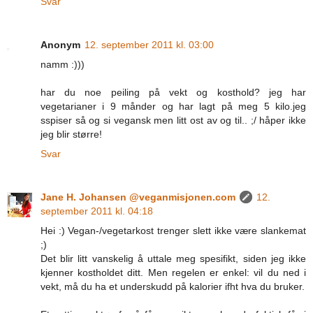
Svar
Anonym
12. september 2011 kl. 03:00
namm :)))
har du noe peiling på vekt og kosthold? jeg har
vegetarianer i 9 månder og har lagt på meg 5 kilo.jeg
sspiser så og si vegansk men litt ost av og til.. ;/ håper ikke
jeg blir større!
Svar
Jane H. Johansen @veganmisjonen.com
12.
september 2011 kl. 04:18
Hei :) Vegan-/vegetarkost trenger slett ikke være slankemat
;)
Det blir litt vanskelig å uttale meg spesifikt, siden jeg ikke
kjenner kostholdet ditt. Men regelen er enkel: vil du ned i
vekt, må du ha et underskudd på kalorier ifht hva du bruker.