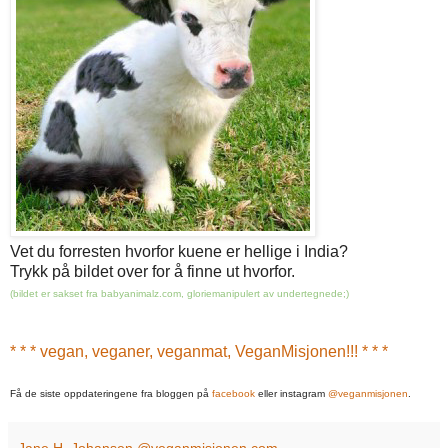
Vet du forresten hvorfor kuene er hellige i India?
Trykk på bildet over for å finne ut hvorfor.
(bildet er sakset fra
babyanimalz.com
, gloriemanipulert av undertegnede;)
* * * vegan, veganer, veganmat, VeganMisjonen!!! * * *
Få de siste oppdateringene fra bloggen på
facebook
eller instagram
@veganmisjonen
.