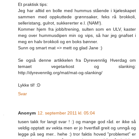
Et praktisk tips:
Jeg har alltid en bolle med hummus stående i kjøleskapet
sammen med oppkuttede grønnsaker, feks rå brokkoli,
selleristang, gulrot, sukkererter e.l. (NAM!).
Kommer hjem fra jobb/trening, sulten som en ULV, kaster
meg over hummusdipen min og vips, så har jeg gnafset i
meg en halv brokkoli og en boks bønner.
Sunn og smart mat => mett og glad Jane :)
Se også denne artikkelen fra Dyrevennlig Hverdag om
temaet vegetarkost og slanking:
http://dyrevennlig.org/mat/mat-og-slanking/
Lykke til! :D
Svar
Anonym
12. september 2011 kl. 05:04
tusen takk for langt svar ! :) og mange god råd. er ikke så
veldig opptatt av vekta men er jo hvertfall greit og unngå og
legge på seg mer.. hehe :) tror faktis hoved "problemet" er