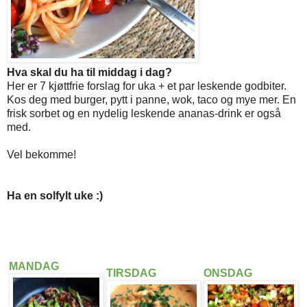
Hva skal du ha til middag i dag?
Her er 7 kjøttfrie forslag for uka + et par leskende godbiter.
Kos deg med burger, pytt i panne, wok, taco og mye mer. En
frisk sorbet og en nydelig leskende ananas-drink er også
med.
Vel bekomme!
Ha en solfylt uke :)
MANDAG
TIRSDAG
ONSDAG