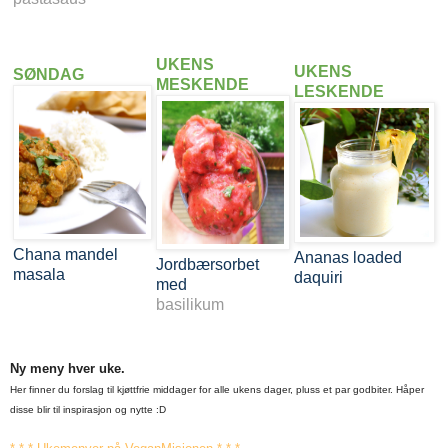
UKENS
UKENS
SØNDAG
MESKENDE
LESKENDE
Chana mandel
Ananas loaded
Jordbærsorbet
masala
daquiri
med
basilikum
Ny meny hver uke.
Her finner du forslag til kjøttfrie middager for alle ukens dager, pluss et par godbiter. Håper
disse blir til inspirasjon og nytte :D