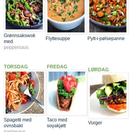
Grønnsakswok
Flyttesuppe
Pytt-i-pølsepanne
med
peppersaus
TORSDAG
FREDAG
LØRDAG
Spagetti med
Taco med
Vurger
ovnsbakt
soyakjøtt
pastasaus