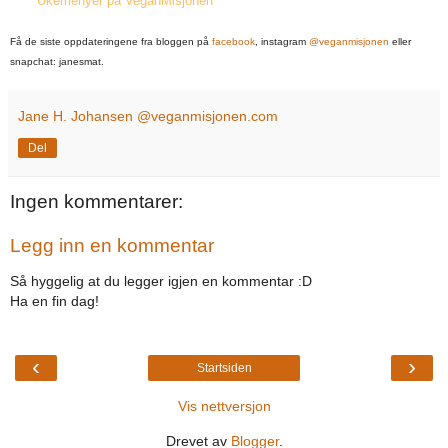
* * * Ukemenyer på VeganMisjonen * * *
Få de siste oppdateringene fra bloggen på
facebook
,
instagram
@veganmisjonen
eller
snapchat: janesmat.
Jane H. Johansen @veganmisjonen.com
Del
Ingen kommentarer:
Legg inn en kommentar
Så hyggelig at du legger igjen en kommentar :D
Ha en fin dag!
‹
›
Startsiden
Vis nettversjon
Drevet av
Blogger
.