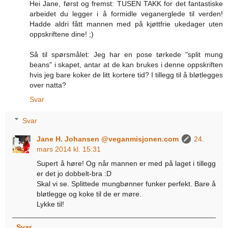
Hei Jane, først og fremst: TUSEN TAKK for det fantastiske
arbeidet du legger i å formidle veganerglede til verden!
Hadde aldri fått mannen med på kjøttfrie ukedager uten
oppskriftene dine! ;)
Så til spørsmålet: Jeg har en pose tørkede "split mung
beans" i skapet, antar at de kan brukes i denne oppskriften
hvis jeg bare koker de litt kortere tid? I tillegg til å bløtlegges
over natta?
Svar
Svar
Jane H. Johansen @veganmisjonen.com
24.
mars 2014 kl. 15:31
Supert å høre! Og når mannen er med på laget i tillegg
er det jo dobbelt-bra :D
Skal vi se. Splittede mungbønner funker perfekt. Bare å
bløtlegge og koke til de er møre.
Lykke til!
Svar