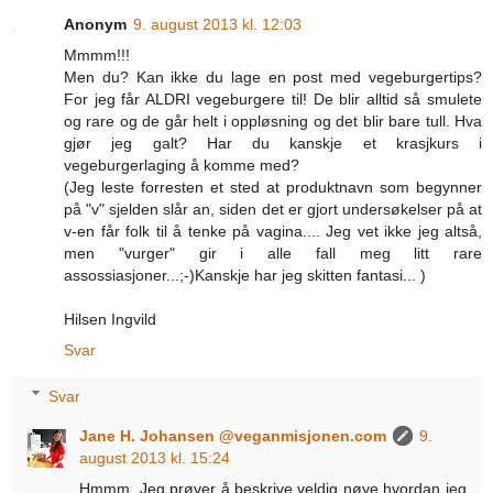
Anonym
9. august 2013 kl. 12:03
Mmmm!!!
Men du? Kan ikke du lage en post med vegeburgertips?
For jeg får ALDRI vegeburgere til! De blir alltid så smulete
og rare og de går helt i oppløsning og det blir bare tull. Hva
gjør jeg galt? Har du kanskje et krasjkurs i
vegeburgerlaging å komme med?
(Jeg leste forresten et sted at produktnavn som begynner
på "v" sjelden slår an, siden det er gjort undersøkelser på at
v-en får folk til å tenke på vagina.... Jeg vet ikke jeg altså,
men "vurger" gir i alle fall meg litt rare
assossiasjoner...;-)Kanskje har jeg skitten fantasi... )
Hilsen Ingvild
Svar
Svar
Jane H. Johansen @veganmisjonen.com
9.
august 2013 kl. 15:24
Hmmm. Jeg prøver å beskrive veldig nøye hvordan jeg