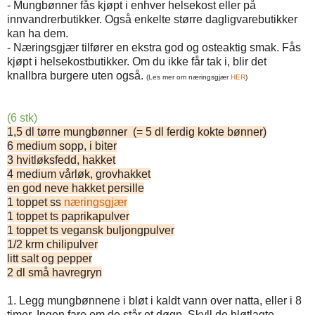
- Mungbønner fås kjøpt i enhver helsekost eller på
innvandrerbutikker. Også enkelte større dagligvarebutikker
kan ha dem.
- Næringsgjær tilfører en ekstra god og osteaktig smak. Fås
kjøpt i helsekostbutikker. Om du ikke får tak i, blir det
knallbra burgere uten også.
(Les mer om næringsgjær
HER
)
(6 stk)
1,5 dl tørre mungbønner (= 5 dl ferdig kokte bønner)
6 medium sopp, i biter
3 hvitløksfedd, hakket
4 medium vårløk, grovhakket
en god neve hakket persille
1 toppet ss
næringsgjær
1 toppet ts paprikapulver
1 toppet ts vegansk buljongpulver
1/2 krm chilipulver
litt salt og pepper
2 dl små havregryn
1. Legg mungbønnene i bløt i kaldt vann over natta, eller i 8
timer. Ingen fare om de står et døgn. Skyll de bløtlagte