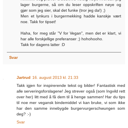
lager burgerne, så om du leser oppskriften nøye og
gjør som jeg sier, skal det funke (tror jeg da!) ;)
Men et lynkurs i burgermekking hadde kanskje vært
noe. Takk for tipset!
Haha, for meg står "V for Vegan", men det er klart, vi
har alle forskjellige preferanser ;) hohohooho.
Takk for dagens latter :D
Svar
Jartrud
16. august 2013 kl. 21:33
Takk igjen for inspirerende tekst og bilder! Fantastisk med
alle serveringsforslagene! Jeg strever også (som Ingvild rett
over her) litt med å få dem til å henge sammen! Har du tips
til noe mer vegansk bindemiddel vi kan bruke, vi som ikke
har den samme innebygde burgervurgerschwungen som
deg? :-)
Svar