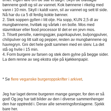
bønnene godt og sil av vannet. Kok bønnene i rikelig med
vann i 10 min. Skyll i kaldt vann, sil av vannet og sett til side.
Nå har du ca 5 dl ferdig kokte bønner.
2. Stek soppen gyllen i litt olje. Ha sopp, KUN 2,5 dl av
mungbønnene, hvitløk og vårløk i en bolle. Mos med
stavmikser eller food processor til det er en jevn mos.
3. Tilsett persille, næringsgjær, paprikapulver, buljongpulver,
chilipulver og litt salt og pepper, resten av mungbønnene og
havregryn. Gni det hele godt sammen med en sleiv. La det
stå og hvile i 15 min.
4. Form burgere av farsen og stek dem gylne på begge sider.
La dem renne av seg ekstra olje på kjøkkenpapir.
* Se
flere veganske burgeroppskrifter i arkivet
.
Jeg har laget denne burgeren mange ganger, for den er så
god! Og jeg har tatt bilder av den i diverse sammenhenger
den har opptredd i. Derav alle serveringsforslagene. Sjekk
bare her.