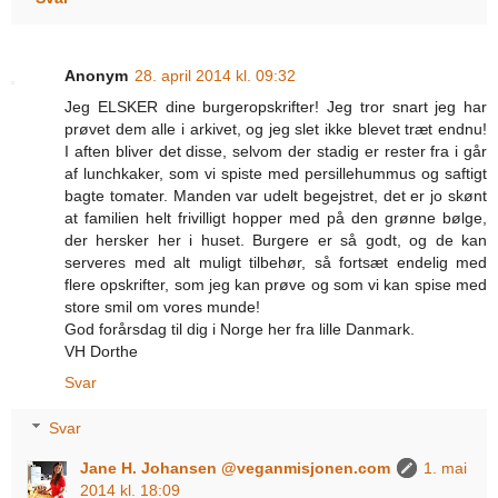
Anonym
28. april 2014 kl. 09:32
Jeg ELSKER dine burgeropskrifter! Jeg tror snart jeg har
prøvet dem alle i arkivet, og jeg slet ikke blevet træt endnu!
I aften bliver det disse, selvom der stadig er rester fra i går
af lunchkaker, som vi spiste med persillehummus og saftigt
bagte tomater. Manden var udelt begejstret, det er jo skønt
at familien helt frivilligt hopper med på den grønne bølge,
der hersker her i huset. Burgere er så godt, og de kan
serveres med alt muligt tilbehør, så fortsæt endelig med
flere opskrifter, som jeg kan prøve og som vi kan spise med
store smil om vores munde!
God forårsdag til dig i Norge her fra lille Danmark.
VH Dorthe
Svar
Svar
Jane H. Johansen @veganmisjonen.com
1. mai
2014 kl. 18:09