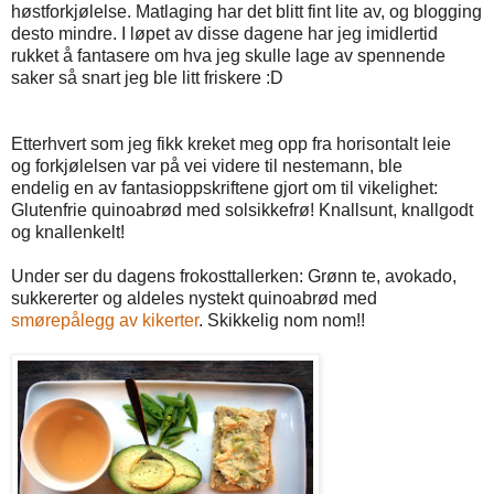
høstforkjølelse. Matlaging har det blitt fint lite av, og blogging
desto mindre. I løpet av disse dagene har jeg imidlertid
rukket å fantasere om hva jeg skulle lage av spennende
saker så snart jeg ble litt friskere :D
Etterhvert som jeg fikk kreket meg opp fra horisontalt leie
og forkjølelsen var på vei videre til nestemann, ble
endelig en av fantasioppskriftene gjort om til vikelighet:
Glutenfrie quinoabrød med solsikkefrø! Knallsunt, knallgodt
og knallenkelt!
Under ser du dagens frokosttallerken: Grønn te, avokado,
sukkererter og aldeles nystekt quinoabrød med
smørepålegg av kikerter
. Skikkelig nom nom!!