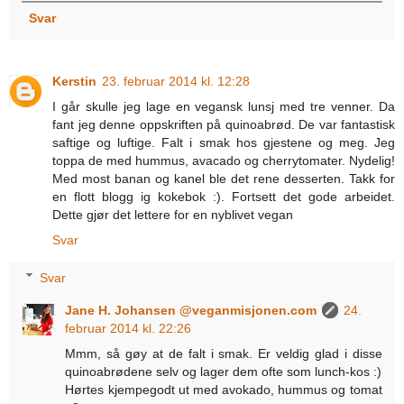
Svar
Kerstin
23. februar 2014 kl. 12:28
I går skulle jeg lage en vegansk lunsj med tre venner. Da
fant jeg denne oppskriften på quinoabrød. De var fantastisk
saftige og luftige. Falt i smak hos gjestene og meg. Jeg
toppa de med hummus, avacado og cherrytomater. Nydelig!
Med most banan og kanel ble det rene desserten. Takk for
en flott blogg ig kokebok :). Fortsett det gode arbeidet.
Dette gjør det lettere for en nyblivet vegan
Svar
Svar
Jane H. Johansen @veganmisjonen.com
24.
februar 2014 kl. 22:26
Mmm, så gøy at de falt i smak. Er veldig glad i disse
quinoabrødene selv og lager dem ofte som lunch-kos :)
Hørtes kjempegodt ut med avokado, hummus og tomat