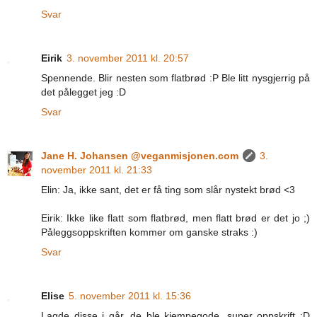
Svar
Eirik
3. november 2011 kl. 20:57
Spennende. Blir nesten som flatbrød :P Ble litt nysgjerrig på
det pålegget jeg :D
Svar
Jane H. Johansen @veganmisjonen.com
3.
november 2011 kl. 21:33
Elin: Ja, ikke sant, det er få ting som slår nystekt brød <3
Eirik: Ikke like flatt som flatbrød, men flatt brød er det jo ;)
Påleggsoppskriften kommer om ganske straks :)
Svar
Elise
5. november 2011 kl. 15:36
Lagde disse i går, de ble kjempegode, super oppskrift :D