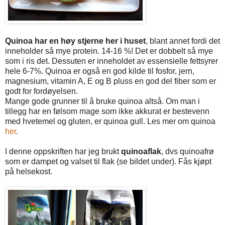
Quinoa har en høy stjerne her i huset
, blant annet fordi det
inneholder så mye protein. 14-16 %! Det er dobbelt så mye
som i ris det. Dessuten er inneholdet av essensielle fettsyrer
hele 6-7%. Quinoa er også en god kilde til fosfor, jern,
magnesium, vitamin A, E og B pluss en god del fiber som er
godt for fordøyelsen.
Mange gode grunner til å bruke quinoa altså. Om man i
tillegg har en følsom mage som ikke akkurat er bestevenn
med hvetemel og gluten, er quinoa gull. Les mer om quinoa
her
.
I denne oppskriften har jeg brukt
quinoaflak
, dvs quinoafrø
som er dampet og valset til flak (se bildet under). Fås kjøpt
på helsekost.