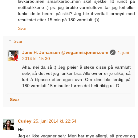
lavkarbo,men smartkarbo..men skal sjekke litt rundt på
nettbutikkene :) ps. jeg brukte varmluftovn..tar jeg feil eller
funke dette bedre på slikt? Jeg ble ihvertfall fornøyd med
resultatet etter 15 min på 180 varmluft :)))
Svar
Svar
Jane H. Johansen @veganmisjonen.com
4. juni
2014 kl. 15:30
Aha, nei da så :) Jeg pleier å steke disse på varmluft
selv, så det vet jeg funker bra. Alle ovner er jo ulike, så
lurt å tilpasse etter egen ovn. Om dine ble ferdig på
180 varmluft 15 minutter høres det helt riktig ut :D
Svar
Curley
25. juni 2014 kl. 22:54
Hei.
Jeg er ikke veganer selv. Men har mye allergi, så prøver og