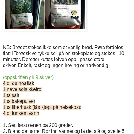
NB: Brødet stekes ikke som et vanlig brød. Røra fordeles
flatt i "brødskive-tykkelse" på en stekeplate og stekes i 10
minutter. Deretter kuttes leiven opp i passe store
skiver. Enkelt, raskt og ingen heving er nødvendig!
(oppskriften gir 9 skiver)
4 dl quinoaflak
1 neve solsikkefrø
1 ts salt
1 ts bakepulver
1 ts fiberhusk (fås kjøpt på helsekost)
4 dl lunkent vann
1. Sett først ovnen på 200 grader.
2. Bland det tørre. Rør inn vannet og la det stå og svelle 5