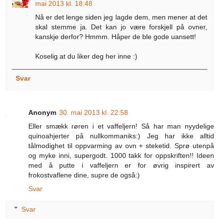
mai 2013 kl. 18:48
Nå er det lenge siden jeg lagde dem, men mener at det
skal stemme ja. Det kan jo være forskjell på ovner,
kanskje derfor? Hmmm. Håper de ble gode uansett!
Koselig at du liker deg her inne :)
Svar
Anonym
30. mai 2013 kl. 22:58
Eller smækk røren i et vaffeljern! Så har man nyydelige
quinoahjerter på nullkommaniks:) Jeg har ikke alltid
tålmodighet til oppvarming av ovn + steketid. Sprø utenpå
og myke inni, supergodt. 1000 takk for oppskriften!! Ideen
med å putte i vaffeljern er for øvrig inspirert av
frokostvaflene dine, supre de også:)
Svar
Svar