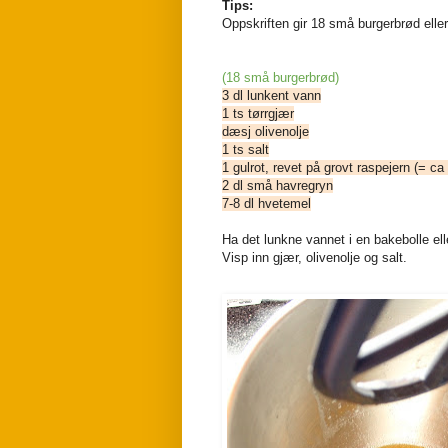
Tips:
Oppskriften gir 18 små burgerbrød eller
(18 små burgerbrød)
3 dl lunkent vann
1 ts tørrgjær
dæsj olivenolje
1 ts salt
1 gulrot, revet på grovt raspejern (= ca 
2 dl små havregryn
7-8 dl hvetemel
Ha det lunkne vannet i en bakebolle ell
Visp inn gjær, olivenolje og salt.