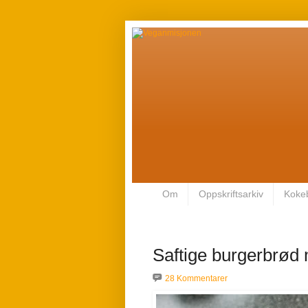
Om
Oppskriftsarkiv
Koke
Saftige burgerbrød 
28 Kommentarer