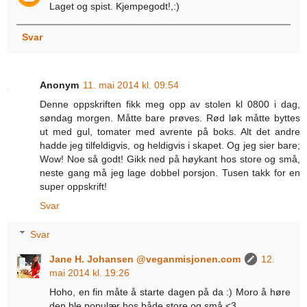
Laget og spist. Kjempegodt!,:)
Svar
Anonym
11. mai 2014 kl. 09:54
Denne oppskriften fikk meg opp av stolen kl 0800 i dag,
søndag morgen. Måtte bare prøves. Rød løk måtte byttes
ut med gul, tomater med avrente på boks. Alt det andre
hadde jeg tilfeldigvis, og heldigvis i skapet. Og jeg sier bare;
Wow! Noe så godt! Gikk ned på høykant hos store og små,
neste gang må jeg lage dobbel porsjon. Tusen takk for en
super oppskrift!
Svar
Svar
Jane H. Johansen @veganmisjonen.com
12.
mai 2014 kl. 19:26
Hoho, en fin måte å starte dagen på da :) Moro å høre
den ble populær hos både store og små <3