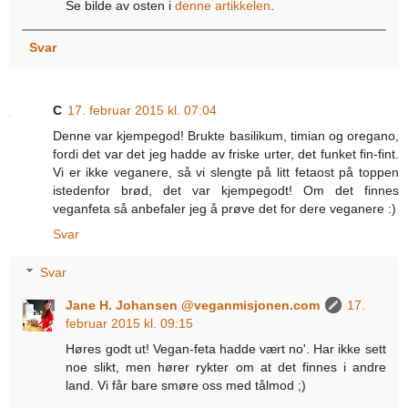
Se bilde av osten i
denne artikkelen
.
Svar
C
17. februar 2015 kl. 07:04
Denne var kjempegod! Brukte basilikum, timian og oregano,
fordi det var det jeg hadde av friske urter, det funket fin-fint.
Vi er ikke veganere, så vi slengte på litt fetaost på toppen
istedenfor brød, det var kjempegodt! Om det finnes
veganfeta så anbefaler jeg å prøve det for dere veganere :)
Svar
Svar
Jane H. Johansen @veganmisjonen.com
17.
februar 2015 kl. 09:15
Høres godt ut! Vegan-feta hadde vært no'. Har ikke sett
noe slikt, men hører rykter om at det finnes i andre
land. Vi får bare smøre oss med tålmod ;)