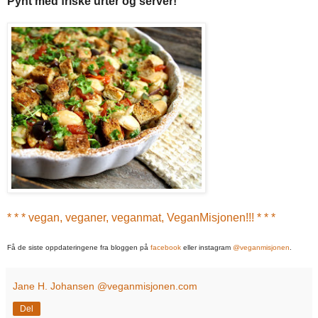
Pynt med friske urter og server!
* * * vegan, veganer, veganmat, VeganMisjonen!!! * * *
Få de siste oppdateringene fra bloggen på
facebook
eller instagram
@veganmisjonen
.
Jane H. Johansen @veganmisjonen.com
Del