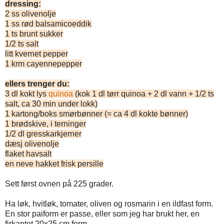
dressing:
2 ss olivenolje
1 ss rød balsamicoeddik
1 ts brunt sukker
1/2 ts salt
litt kvernet pepper
1 krm cayennepepper
ellers trenger du:
3 dl kokt lys
quinoa
(kok 1 dl tørr quinoa + 2 dl vann + 1/2 ts
salt, ca 30 min under lokk)
1 kartong/boks smørbønner (= ca 4 dl kokte bønner)
1 brødskive, i terninger
1/2 dl gresskarkjerner
dæsj olivenolje
flaket havsalt
en neve hakket frisk persille
Sett først ovnen på 225 grader.
Ha løk, hvitløk, tomater, oliven og rosmarin i en ildfast form.
En stor paiform er passe, eller som jeg har brukt her, en
firkantet 20x25 cm form.