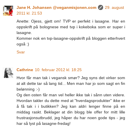
Jane H. Johansen @veganmisjonen.com
29. august
2011 kl. 21:53
Anette: Ojess, gjett om! TVP er perfekt i lasagne. Har en
oppskrift på bolognese med tvp i kokeboka som er super i
lasagne.
Kommer nok en tvp-lasagne-oppskrift på bloggen etterhvert
også :)
Svar
Cathrine
10. februar 2012 kl. 18:25
Hvor får man tak i vegansk smør? Jeg syns det virker som
at alt dette tar så lang tid... Men man har jo som sagt en fin
belønning :-)
Og den osten får man vel heller ikke tak i sånn uten videre.
Hvordan takler du dette med at "hverdagsprodukter" ikke er
å få tak i i butikken? Jeg kan aldri lenger finne på en
middag raskt. Beklager at din blogg ble offer for mitt lille
frustrasjonsutbrudd, jeg håper du har noen gode tips - jeg
har så lyst på lasagne-fredag!