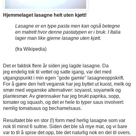
Hjemmelaget lasagne helt uten kjøtt!
Lasagne er en type pasta men kan også betegne
en matrett hvor denne pastatypen er i bruk.
I Italia
lager man like gjerne lasagne uten kjøtt.
(fra Wikipedia)
Det er faktisk flere år siden jeg lagde lasagne. Da
jeg endelig tok til vettet og satte igang, var det med
utgangspunkt i min egen "gode gamle" lasagneoppskrift.
For å gjøre den helt vegansk har jeg byttet ut kuost, melk og
smør med veganske alternativer: soyaost, soyamelk og
plantesmør. Av grønnsaker har jeg brukt paprika, sopp,
tomater og squash, og det er hele to typer saus involvert:
nemlig tomatsaus og bechamelsaus.
Resultatet ble en stor (!) form med herlig lasagne som var
nok til minst 6 sultne. Siden det ble så mye mat, og vi bare
var to til å spise det opp, ble det naturlig nok en del til overs.