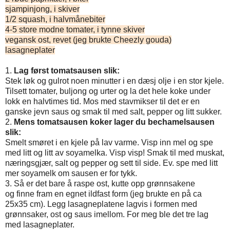
sjampinjong, i skiver
1/2 squash, i halvmånebiter
4-5 store modne tomater, i tynne skiver
vegansk ost, revet (jeg brukte Cheezly gouda)
lasagneplater
1.
Lag først tomatsausen slik:
Stek løk og gulrot noen minutter i en dæsj olje i en stor kjele.
Tilsett tomater, buljong og urter og la det hele koke under
lokk en halvtimes tid. Mos med stavmikser til det er en
ganske jevn saus og smak til med salt, pepper og litt sukker.
2.
Mens tomatsausen koker lager du bechamelsausen
slik:
Smelt smøret i en kjele på lav varme. Visp inn mel og spe
med litt og litt av soyamelka. Visp visp! Smak til med muskat,
næringsgjær
, salt og pepper og sett til side. Ev. spe med litt
mer soyamelk om sausen er for tykk.
3. Så er det bare å raspe ost, kutte opp grønnsakene
og finne fram en egnet ildfast form (jeg brukte en på ca
25x35 cm). Legg lasagneplatene lagvis i formen med
grønnsaker, ost og saus imellom. For meg ble det tre lag
med lasagneplater.