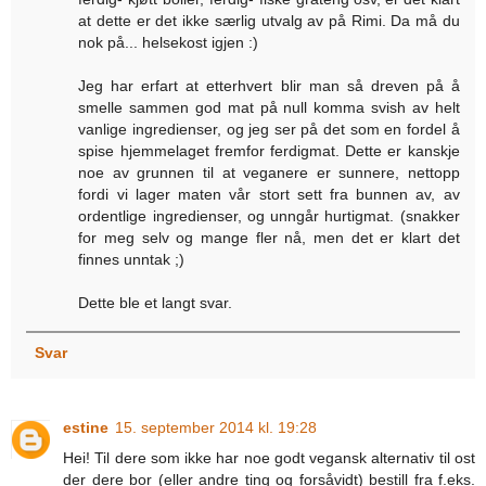
at dette er det ikke særlig utvalg av på Rimi. Da må du
nok på... helsekost igjen :)
Jeg har erfart at etterhvert blir man så dreven på å
smelle sammen god mat på null komma svish av helt
vanlige ingredienser, og jeg ser på det som en fordel å
spise hjemmelaget fremfor ferdigmat. Dette er kanskje
noe av grunnen til at veganere er sunnere, nettopp
fordi vi lager maten vår stort sett fra bunnen av, av
ordentlige ingredienser, og unngår hurtigmat. (snakker
for meg selv og mange fler nå, men det er klart det
finnes unntak ;)
Dette ble et langt svar.
Svar
estine
15. september 2014 kl. 19:28
Hei! Til dere som ikke har noe godt vegansk alternativ til ost
der dere bor (eller andre ting og forsåvidt) bestill fra f.eks.