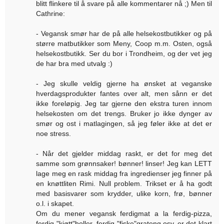
blitt flinkere til å svare på alle kommentarer nå ;) Men til
Cathrine:
- Vegansk smør har de på alle helsekostbutikker og på
større matbutikker som Meny, Coop m.m. Osten, også
helsekostbutikk. Ser du bor i Trondheim, og der vet jeg
de har bra med utvalg :)
- Jeg skulle veldig gjerne ha ønsket at veganske
hverdagsprodukter fantes over alt, men sånn er det
ikke foreløpig. Jeg tar gjerne den ekstra turen innom
helsekosten om det trengs. Bruker jo ikke dynger av
smør og ost i matlagingen, så jeg føler ikke at det er
noe stress.
- Når det gjelder middag raskt, er det for meg det
samme som grønnsaker! bønner! linser! Jeg kan LETT
lage meg en rask middag fra ingredienser jeg finner på
en knøttliten Rimi. Null problem. Trikset er å ha godt
med basisvarer som krydder, ulike korn, frø, bønner
o.l. i skapet.
Om du mener vegansk ferdigmat a la ferdig-pizza,
ferdig-"kjøtt"boller, ferdig-"fiske"grateng osv, er det klart