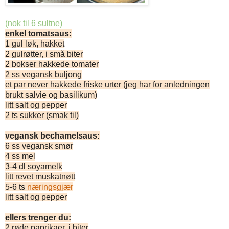
(nok til 6 sultne)
enkel tomatsaus:
1 gul løk, hakket
2 gulrøtter, i små biter
2 bokser hakkede tomater
2 ss vegansk buljong
et par never hakkede friske urter (jeg har for anledningen
brukt salvie og basilikum)
litt salt og pepper
2 ts sukker (smak til)
vegansk bechamelsaus:
6 ss vegansk smør
4 ss mel
3-4 dl soyamelk
litt revet muskatnøtt
5-6 ts
næringsgjær
litt salt og pepper
ellers trenger du:
2 røde paprikaer, i biter