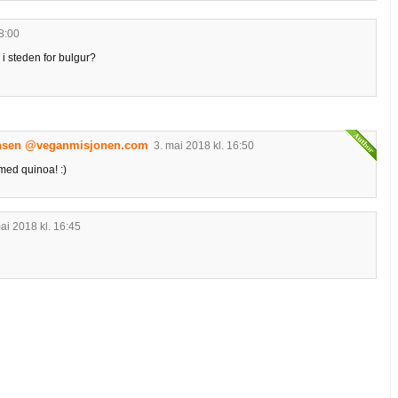
18:00
i steden for bulgur?
ansen @veganmisjonen.com
3. mai 2018 kl. 16:50
 med quinoa! :)
ai 2018 kl. 16:45