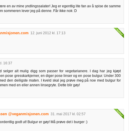
 være en av mine yndlingssalater! Jeg er egentlig lite fan av å spise de samme
om sommeren lever jeg på denne. Får ikke nok :D
anmisjonen.com
12. juni 2012 kl. 17:13
l. 16:37
 selger alt mulig digg som passer for vegetarianere. I dag har jeg kjøpt
, en pose gresskarkjerner, en diger pose linser og en pose bulgur. Under 300
t med den deiligste maten. I kveld skal jeg prøve meg på noe med bulgur for
men med en eller annen linsegryte. Dette blir gøy!
ansen @veganmisjonen.com
31. mai 2017 kl. 02:57
rdentlig godt ut! Bulgur er gøy! Må prøve det i burger :)