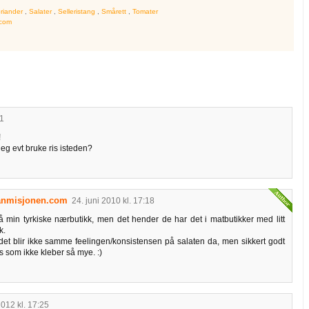
riander
,
Salater
,
Selleristang
,
Smårett
,
Tomater
.com
21
!
eg evt bruke ris isteden?
anmisjonen.com
24. juni 2010 kl. 17:18
å min tyrkiske nærbutikk, men det hender de har det i matbutikker med litt
k.
, det blir ikke samme feelingen/konsistensen på salaten da, men sikkert godt
is som ikke kleber så mye. :)
2012 kl. 17:25