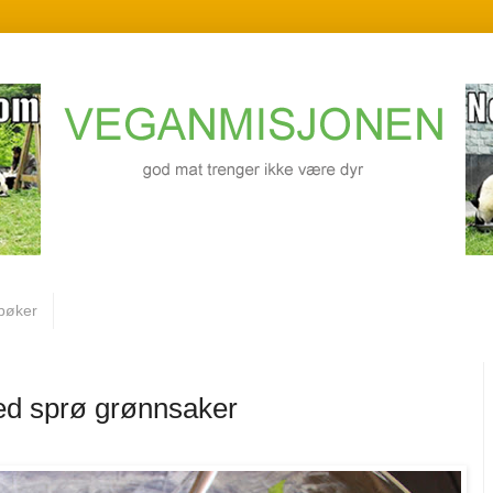
bøker
med sprø grønnsaker