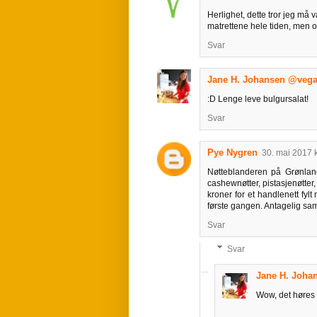
Herlighet, dette tror jeg må
matrettene hele tiden, men 
Svar
Jane H. Johansen @veg
:D Lenge leve bulgursalat!
Svar
Pye Nygren
30. mai 2017 k
Nøtteblanderen på Grønland
cashewnøtter, pistasjenøtter
kroner for et handlenett fyl
første gangen. Antagelig sam
Svar
Svar
Jane H. Joh
Wow, det høres o