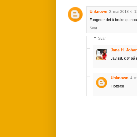
Unknown
2. mai 2018 kl. 
Fungerer det å bruke quinoa 
Svar
Svar
Jane H. Joh
Javisst, kjør på
Unknown
4. m
Flotters!