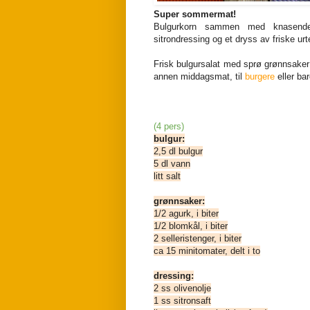
Super sommermat!
Bulgurkorn sammen med knasende s
sitrondressing og et dryss av friske urte
Frisk bulgursalat med sprø grønnsake
annen middagsmat, til
burgere
eller ba
(4 pers)
bulgur:
2,5 dl bulgur
5 dl vann
litt salt
grønnsaker:
1/2 agurk, i biter
1/2 blomkål, i biter
2 selleristenger, i biter
ca 15 minitomater, delt i to
dressing:
2 ss olivenolje
1 ss sitronsaft