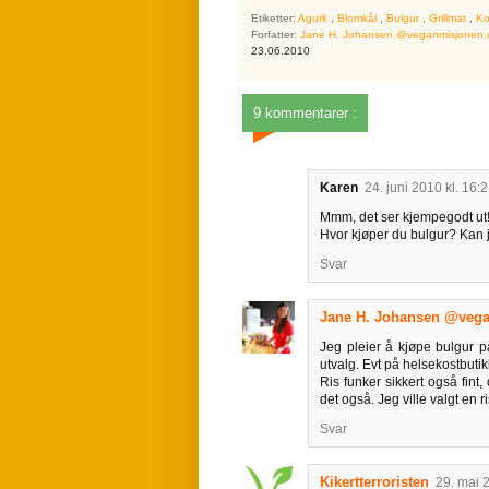
Etiketter:
Agurk
,
Blomkål
,
Bulgur
,
Grillmat
,
Ko
Forfatter:
Jane H. Johansen @veganmisjonen
23.06.2010
9 kommentarer :
Karen
24. juni 2010 kl. 16:
Mmm, det ser kjempegodt ut
Hvor kjøper du bulgur? Kan j
Svar
Jane H. Johansen @veg
Jeg pleier å kjøpe bulgur p
utvalg. Evt på helsekostbutik
Ris funker sikkert også fint
det også. Jeg ville valgt en r
Svar
Kikertterroristen
29. mai 