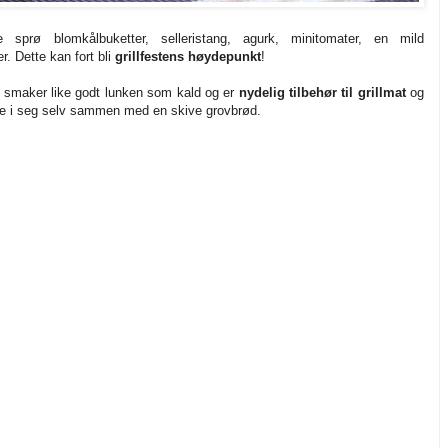
prø blomkålbuketter, selleristang, agurk, minitomater, en mild
r. Dette kan fort bli
grillfestens høydepunkt
!
r smaker like godt lunken som kald og er
nydelig tilbehør til grillmat
og
re i seg selv sammen med en skive grovbrød.