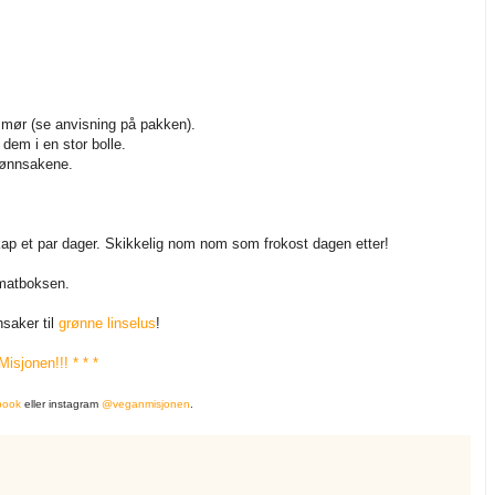
er mør (se anvisning på pakken).
dem i en stor bolle.
grønnsakene.
skap et par dager. Skikkelig nom nom som frokost dagen etter!
 matboksen.
nsaker til
grønne linselus
!
isjonen!!! * * *
book
eller instagram
@veganmisjonen
.