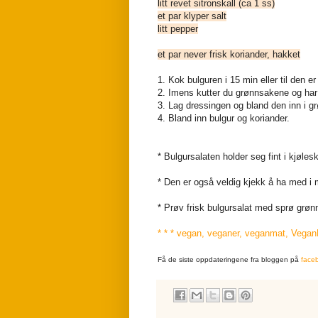
litt revet sitronskall (ca 1 ss)
et par klyper salt
litt pepper
et par never frisk koriander, hakket
1. Kok bulguren i 15 min eller til den 
2. Imens kutter du grønnsakene og har 
3. Lag dressingen og bland den inn i 
4. Bland inn bulgur og koriander.
* Bulgursalaten holder seg fint i kjøle
* Den er også veldig kjekk å ha med i
* Prøv frisk bulgursalat med sprø grøn
* * * vegan, veganer, veganmat, VeganM
Få de siste oppdateringene fra bloggen på
face