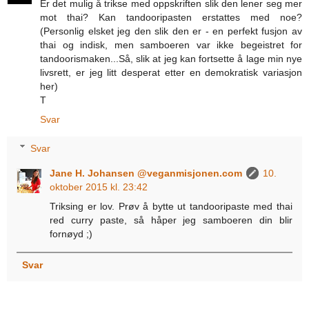
Er det mulig å trikse med oppskriften slik den lener seg mer
mot thai? Kan tandooripasten erstattes med noe?
(Personlig elsket jeg den slik den er - en perfekt fusjon av
thai og indisk, men samboeren var ikke begeistret for
tandoorismaken...Så, slik at jeg kan fortsette å lage min nye
livsrett, er jeg litt desperat etter en demokratisk variasjon
her)
T
Svar
Svar
Jane H. Johansen @veganmisjonen.com
10.
oktober 2015 kl. 23:42
Triksing er lov. Prøv å bytte ut tandooripaste med thai
red curry paste, så håper jeg samboeren din blir
fornøyd ;)
Svar