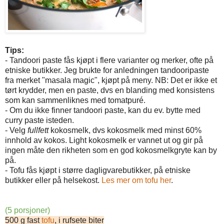
Tips:
- Tandoori paste fås kjøpt i flere varianter og merker, ofte på
etniske butikker. Jeg brukte for anledningen tandooripaste
fra merket "masala magic", kjøpt på meny. NB: Det er ikke et
tørt krydder, men en paste, dvs en blanding med konsistens
som kan sammenliknes med tomatpuré.
- Om du ikke finner tandoori paste, kan du ev. bytte med
curry paste isteden.
- Velg
fullfett
kokosmelk, dvs kokosmelk med minst 60%
innhold av kokos. Light kokosmelk er vannet ut og gir på
ingen måte den rikheten som en god kokosmelkgryte kan by
på.
- Tofu fås kjøpt i større dagligvarebutikker, på etniske
butikker eller på helsekost.
Les mer om tofu her
.
(5 porsjoner)
500 g fast
tofu
, i rufsete biter