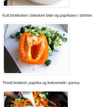
Kutt brokkolien i bitestore biter og paprikaen i strimler.
Tilsett brokkoli, paprika og kokosmelk i panna.