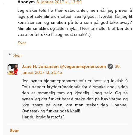
Anonym
3. januar 2017 kl. 17:59
Jeg elsker tofu fra thai-restauranter, men når jeg prøver å
lage det selv blir aldri tofuen særlig god. Hvordan får jeg til
konsistensen og smaken på tofu som på god take away?
Min blir smakløs og altfor myk... Hvor tørr eller bløt bør den
være for å trekke til seg mest smak? :)
Svar
Svar
Jane H. Johansen @veganmisjonen.com
30.
januar 2017 kl. 21:45
Jeg synes hjemmepreparert tofu er best jeg faktisk :)
Tofu trenger krydder/marinade for å smake noe, siden
den er temmelig tam og kjedelig i seg selv. Og så
synes jeg det funker best å steke den på høy varme og
ikke spare på oljen, om man steker den i panne.
Ovnssteking funker også knall!
Har du brukt fast tofu?
Svar