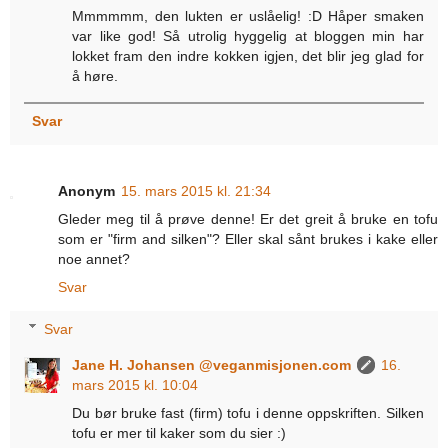
Mmmmmm, den lukten er uslåelig! :D Håper smaken
var like god! Så utrolig hyggelig at bloggen min har
lokket fram den indre kokken igjen, det blir jeg glad for
å høre.
Svar
Anonym
15. mars 2015 kl. 21:34
Gleder meg til å prøve denne! Er det greit å bruke en tofu
som er "firm and silken"? Eller skal sånt brukes i kake eller
noe annet?
Svar
Svar
Jane H. Johansen @veganmisjonen.com
16.
mars 2015 kl. 10:04
Du bør bruke fast (firm) tofu i denne oppskriften. Silken
tofu er mer til kaker som du sier :)