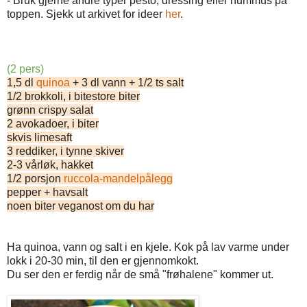
- Bruk gjerne andre typer pesto, dressing eller hummus på
toppen. Sjekk ut arkivet for ideer
her
.
(2 pers)
1,5 dl
quinoa
+ 3 dl vann + 1/2 ts salt
1/2 brokkoli, i bitestore biter
grønn crispy salat
2 avokadoer, i biter
skvis limesaft
3 reddiker, i tynne skiver
2-3 vårløk, hakket
1/2 porsjon
ruccola-mandelpålegg
pepper + havsalt
noen biter veganost om du har
Ha quinoa, vann og salt i en kjele. Kok på lav varme under
lokk i 20-30 min, til den er gjennomkokt.
Du ser den er ferdig når de små "frøhalene" kommer ut.