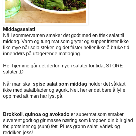
Middagssalat!
Nå i sommervamen smaker det godt med en frisk salat til
middag. Varm og tung mat som gryter og supper frister ikke
like mye når sola steker, og det frister heller ikke å bruke tid
innendørs på utagerende matlaging.
Her hjemme går det derfor mye i salater for tida, STORE
salater :D
Når man skal
spise salat som middag
holder det såklart
ikke med salatblader og agurk. Nei, her er det bare å fylle
opp med alt man har lyst på.
Brokkoli, quinoa og avokado
er supermat som smaker
suverent godt og gir masse næring som kroppen din blir glad
for, proteiner og (sunt) fett. Pluss grønn salat, vårløk og
reddiker, jess!