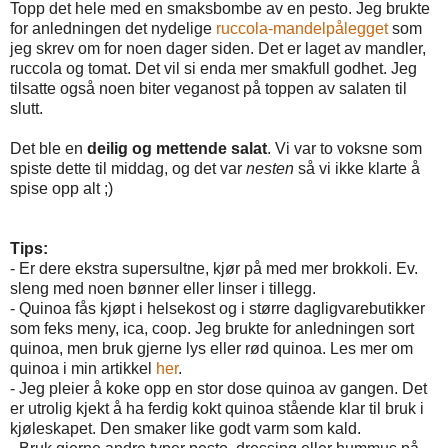
Topp det hele med en smaksbombe av en pesto. Jeg brukte
for anledningen det nydelige
ruccola-mandelpålegget
som
jeg skrev om for noen dager siden. Det er laget av mandler,
ruccola og tomat. Det vil si enda mer smakfull godhet. Jeg
tilsatte også noen biter veganost på toppen av salaten til
slutt.
Det ble en
deilig og
mettende salat
. Vi var to voksne som
spiste dette til middag, og det var
nesten
så vi ikke klarte å
spise opp alt ;)
Tips:
- Er dere ekstra supersultne, kjør på med mer brokkoli. Ev.
sleng med noen bønner eller linser i tillegg.
- Quinoa fås kjøpt i helsekost og i større dagligvarebutikker
som feks meny, ica, coop. Jeg brukte for anledningen sort
quinoa, men bruk gjerne lys eller rød quinoa. Les mer om
quinoa i min artikkel
her
.
- Jeg pleier å koke opp en stor dose quinoa av gangen. Det
er utrolig kjekt å ha ferdig kokt quinoa stående klar til bruk i
kjøleskapet. Den smaker like godt varm som kald.