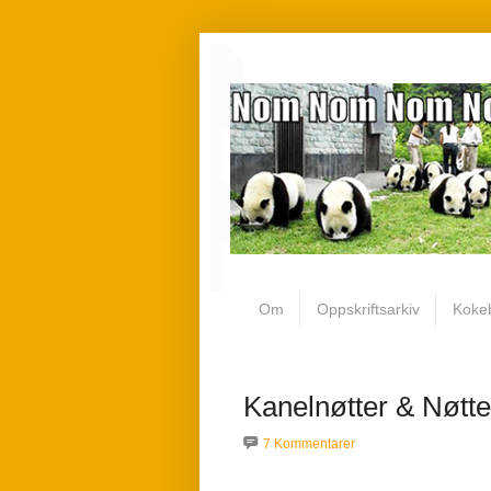
Om
Oppskriftsarkiv
Koke
Kanelnøtter & Nøtte
7 Kommentarer