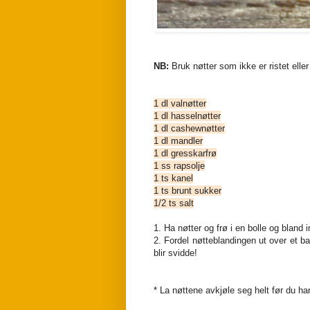
NB:
Bruk nøtter som ikke er ristet eller 
1 dl valnøtter
1 dl hasselnøtter
1 dl cashewnøtter
1 dl mandler
1 dl gresskarfrø
1 ss rapsolje
1 ts kanel
1 ts brunt sukker
1/2 ts salt
1. Ha nøtter og frø i en bolle og bland i
2. Fordel nøtteblandingen ut over et b
blir svidde!
* La nøttene avkjøle seg helt før du h