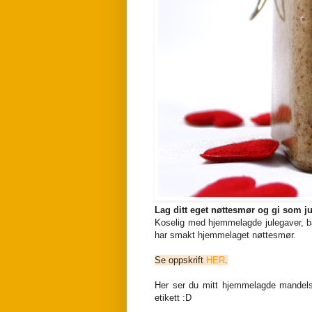
Lag ditt eget nøttesmør og gi som j
Koselig med hjemmelagde julegaver, bå
har smakt hjemmelaget nøttesmør.
Se oppskrift
HER
.
Her ser du mitt hjemmelagde mandels
etikett :D