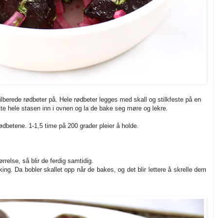
tilberede rødbeter på. Hele rødbeter legges med skall og stilkfeste på en
ette hele stasen inn i ovnen og la de bake seg møre og lekre.
rødbetene. 1-1,5 time på 200 grader pleier å holde.
relse, så blir de ferdig samtidig.
aking. Da bobler skallet opp når de bakes, og det blir lettere å skrelle dem