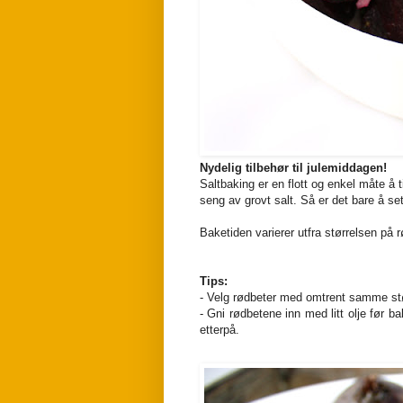
Nydelig tilbehør til julemiddagen!
Saltbaking er en flott og enkel måte å 
seng av grovt salt. Så er det bare å s
Baketiden varierer utfra størrelsen på 
Tips:
- Velg rødbeter med omtrent samme stør
- Gni rødbetene inn med litt olje før b
etterpå.