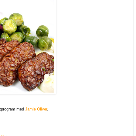
matprogram med
Jamie Oliver
.