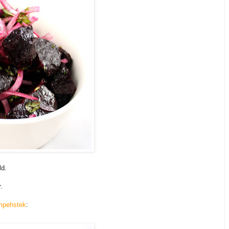
ld.
.
mpehstek
: