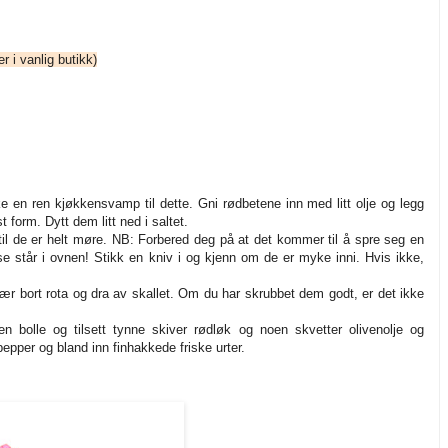
er i vanlig butikk)
e en ren kjøkkensvamp til dette. Gni rødbetene inn med litt olje og legg
t form. Dytt dem litt ned i saltet.
r til de er helt møre. NB: Forbered deg på at det kommer til å spre seg en
isse står i ovnen! Stikk en kniv i og kjenn om de er myke inni. Hvis ikke,
kjær bort rota og dra av skallet. Om du har skrubbet dem godt, er det ikke
n bolle og tilsett tynne skiver rødløk og noen skvetter olivenolje og
epper og bland inn finhakkede friske urter.