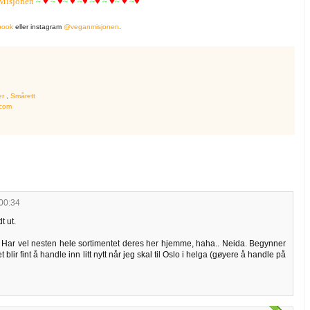
nMisjonen
~
♥
~
♥
~
♥
~
♥
~
♥
~
♥
~
♥
~
♥
book
eller instagram
@veganmisjonen
.
er
,
Smårett
.com
 00:34
t ut.
 Har vel nesten hele sortimentet deres her hjemme, haha.. Neida. Begynner
 blir fint å handle inn litt nytt når jeg skal til Oslo i helga (gøyere å handle på