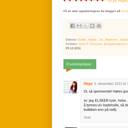
♥
~
♥
~
♥
~
♥
~
♥
~
♥
~
♥
~
♥
~
Jul på Vega
Få de siste oppdateringene fra bloggen på
face
Etiketter:
Eddik
,
Høytid
,
Jul
,
Rødbeter
,
Salat
Forfatter:
Jane H. Johansen @veganmisjonen
05.12.2011
9 kommentarer :
Hege
5. desember 2011 kl.
Oi, så spennende! Høres god
sv: jeg ELSKER lush, hehe..
å tynnes ut i badehylla, så det
butikken enn på nett).
Svar