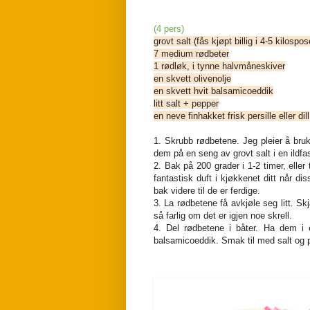
(4 pers)
grovt salt (fås kjøpt billig i 4-5 kilospos
7 medium rødbeter
1 rødløk, i tynne halvmåneskiver
en skvett olivenolje
en skvett hvit balsamicoeddik
litt salt + pepper
en neve finhakket frisk persille eller dill
1. Skrubb rødbetene. Jeg pleier å bruk
dem på en seng av grovt salt i en ildfas
2. Bak på 200 grader i 1-2 timer, elle
fantastisk duft i kjøkkenet ditt når d
bak videre til de er ferdige.
3. La rødbetene få avkjøle seg litt. S
så farlig om det er igjen noe skrell.
4. Del rødbetene i båter. Ha dem i e
balsamicoeddik. Smak til med salt og p