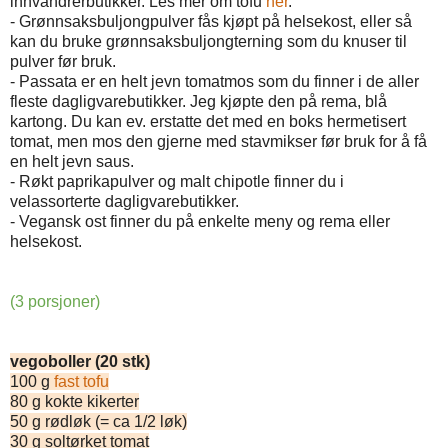
innvandrerbutikker. Les mer om tofu
her
.
- Grønnsaksbuljongpulver fås kjøpt på helsekost, eller så
kan du bruke grønnsaksbuljongterning som du knuser til
pulver før bruk.
- Passata er en helt jevn tomatmos som du finner i de aller
fleste dagligvarebutikker. Jeg kjøpte den på rema, blå
kartong. Du kan ev. erstatte det med en boks hermetisert
tomat, men mos den gjerne med stavmikser før bruk for å få
en helt jevn saus.
- Røkt paprikapulver og malt chipotle finner du i
velassorterte dagligvarebutikker.
- Vegansk ost finner du på enkelte meny og rema eller
helsekost.
(3 porsjoner)
vegoboller (20 stk)
100 g
fast tofu
80 g kokte kikerter
50 g rødløk (= ca 1/2 løk)
30 g soltørket tomat