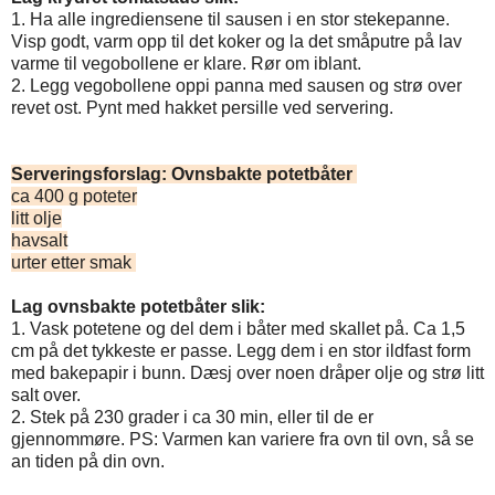
1. Ha alle ingrediensene til sausen i en stor stekepanne.
Visp godt, varm opp til det koker og la det småputre på lav
varme til vegobollene er klare. Rør om iblant.
2. Legg vegobollene oppi panna med sausen og strø over
revet ost. Pynt med hakket persille ved servering.
Serveringsforslag: Ovnsbakte potetbåter
ca 400 g poteter
litt olje
havsalt
urter etter smak
Lag ovnsbakte potetbåter slik:
1. Vask potetene og del dem i båter med skallet på. Ca 1,5
cm på det tykkeste er passe. Legg dem i en stor ildfast form
med bakepapir i bunn. Dæsj over noen dråper olje og strø litt
salt over.
2. Stek på 230 grader i ca 30 min, eller til de er
gjennommøre. PS: Varmen kan variere fra ovn til ovn, så se
an tiden på din ovn.