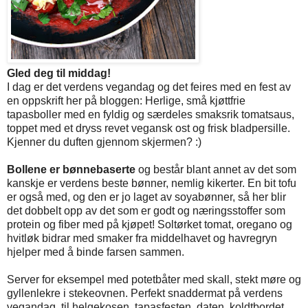
Gled deg til middag!
I dag er det verdens vegandag og det feires med en fest av
en oppskrift her på bloggen: Herlige, små kjøttfrie
tapasboller med en fyldig og særdeles smaksrik tomatsaus,
toppet med et dryss revet vegansk ost og frisk bladpersille.
Kjenner du duften gjennom skjermen? :)
Bollene er bønnebaserte
og består blant annet av det som
kanskje er verdens beste bønner, nemlig kikerter. En bit tofu
er også med, og den er jo laget av soyabønner, så her blir
det dobbelt opp av det som er godt og næringsstoffer som
protein og fiber med på kjøpet! Soltørket tomat, oregano og
hvitløk bidrar med smaker fra middelhavet og havregryn
hjelper med å binde farsen sammen.
Server for eksempel med potetbåter med skall, stekt møre og
gyllenlekre i stekeovnen. Perfekt snaddermat på verdens
vegandag, til helgekosen, tapasfesten, daten, koldtbordet