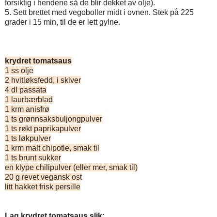
forsiktig i hendene så de blir dekket av olje).
5. Sett brettet med vegoboller midt i ovnen. Stek på 225
grader i 15 min, til de er lett gylne.
krydret tomatsaus
1 ss olje
2 hvitløksfedd, i skiver
4 dl passata
1 laurbærblad
1 krm anisfrø
1 ts grønnsaksbuljongpulver
1 ts røkt paprikapulver
1 ts løkpulver
1 krm malt chipotle, smak til
1 ts brunt sukker
en klype chilipulver (eller mer, smak til)
20 g revet vegansk ost
litt hakket frisk persille
Lag krydret tomatsaus slik: