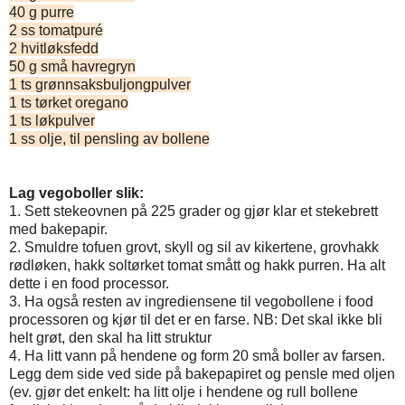
40 g purre
2 ss tomatpuré
2 hvitløksfedd
50 g små havregryn
1 ts grønnsaksbuljongpulver
1 ts tørket oregano
1 ts løkpulver
1 ss olje, til pensling av bollene
Lag vegoboller slik:
1. Sett stekeovnen på 225 grader og gjør klar et stekebrett
med bakepapir.
2. Smuldre tofuen grovt, skyll og sil av kikertene, grovhakk
rødløken, hakk soltørket tomat smått og hakk purren. Ha alt
dette i en food processor.
3. Ha også resten av ingrediensene til vegobollene i food
processoren og kjør til det er en farse. NB: Det skal ikke bli
helt grøt, den skal ha litt struktur
4. Ha litt vann på hendene og form 20 små boller av farsen.
Legg dem side ved side på bakepapiret og pensle med oljen
(ev. gjør det enkelt: ha litt olje i hendene og rull bollene