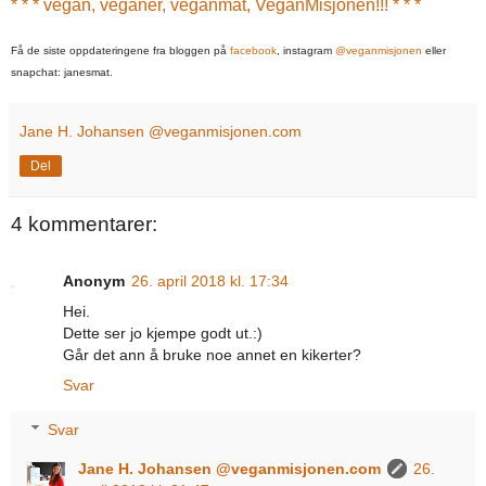
* * * vegan, veganer, veganmat, VeganMisjonen!!! * * *
Få de siste oppdateringene fra bloggen på
facebook
,
instagram
@veganmisjonen
eller
snapchat: janesmat.
Jane H. Johansen @veganmisjonen.com
Del
4 kommentarer:
Anonym
26. april 2018 kl. 17:34
Hei.
Dette ser jo kjempe godt ut.:)
Går det ann å bruke noe annet en kikerter?
Svar
Svar
Jane H. Johansen @veganmisjonen.com
26.