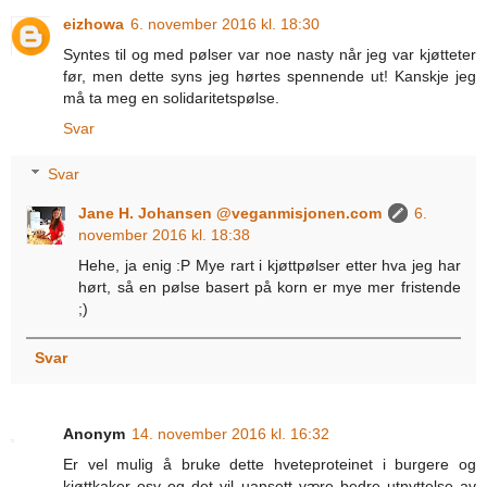
eizhowa
6. november 2016 kl. 18:30
Syntes til og med pølser var noe nasty når jeg var kjøtteter
før, men dette syns jeg hørtes spennende ut! Kanskje jeg
må ta meg en solidaritetspølse.
Svar
Svar
Jane H. Johansen @veganmisjonen.com
6.
november 2016 kl. 18:38
Hehe, ja enig :P Mye rart i kjøttpølser etter hva jeg har
hørt, så en pølse basert på korn er mye mer fristende
;)
Svar
Anonym
14. november 2016 kl. 16:32
Er vel mulig å bruke dette hveteproteinet i burgere og
kjøttkaker osv og det vil uansett være bedre utnyttelse av