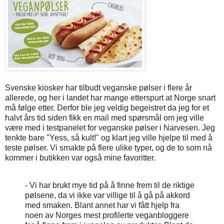
Svenske kiosker har tilbudt veganske pølser i flere år
allerede, og her i landet har mange etterspurt at Norge snart
må følge etter. Derfor ble jeg veldig begeistret da jeg for et
halvt års tid siden fikk en mail med spørsmål om jeg ville
være med i testpanelet for veganske pølser i Narvesen. Jeg
tenkte bare "Yess, så kult!" og klart jeg ville hjelpe til med å
teste pølser. Vi smakte på flere ulike typer, og de to som nå
kommer i butikken var også mine favoritter.
- Vi har brukt mye tid på å finne frem til de riktige
pølsene, da vi ikke var villige til å gå på akkord
med smaken. Blant annet har vi fått hjelp fra
noen av Norges mest profilerte veganbloggere