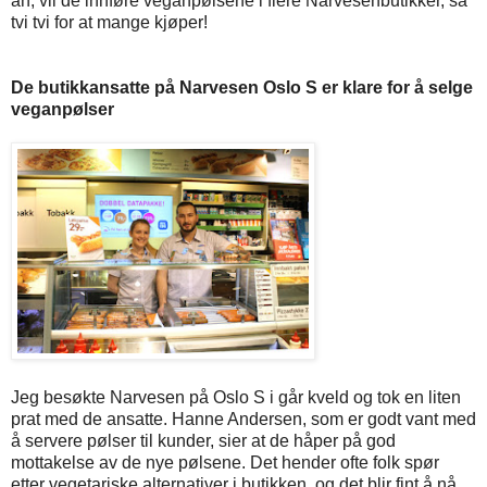
an, vil de innføre veganpølsene i flere Narvesenbutikker, så
tvi tvi for at mange kjøper!
De butikkansatte på Narvesen Oslo S er klare for å selge
veganpølser
Jeg besøkte Narvesen på Oslo S i går kveld og tok en liten
prat med de ansatte. Hanne Andersen, som er godt vant med
å servere pølser til kunder, sier at de håper på god
mottakelse av de nye pølsene. Det hender ofte folk spør
etter vegetariske alternativer i butikken, og det blir fint å nå