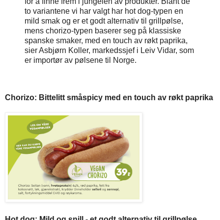
for å finne frem i jungelen av produkter. Blant de
to variantene vi har valgt har hot dog-typen en
mild smak og er et godt alternativ til grillpølse,
mens chorizo-typen baserer seg på klassiske
spanske smaker, med en touch av røkt paprika,
sier Asbjørn Koller, markedssjef i Leiv Vidar, som
er importør av pølsene til Norge.
Chorizo: Bittelitt småspicy med en touch av røkt paprika
Hot dog: Mild og snill - et godt alternativ til grillpølse