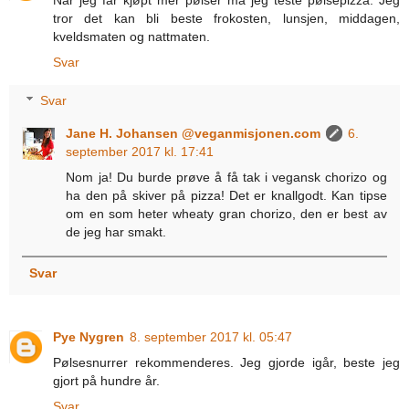
Når jeg får kjøpt mer pølser må jeg teste pølsepizza. Jeg
tror det kan bli beste frokosten, lunsjen, middagen,
kveldsmaten og nattmaten.
Svar
Svar
Jane H. Johansen @veganmisjonen.com
6.
september 2017 kl. 17:41
Nom ja! Du burde prøve å få tak i vegansk chorizo og
ha den på skiver på pizza! Det er knallgodt. Kan tipse
om en som heter wheaty gran chorizo, den er best av
de jeg har smakt.
Svar
Pye Nygren
8. september 2017 kl. 05:47
Pølsesnurrer rekommenderes. Jeg gjorde igår, beste jeg
gjort på hundre år.
Svar