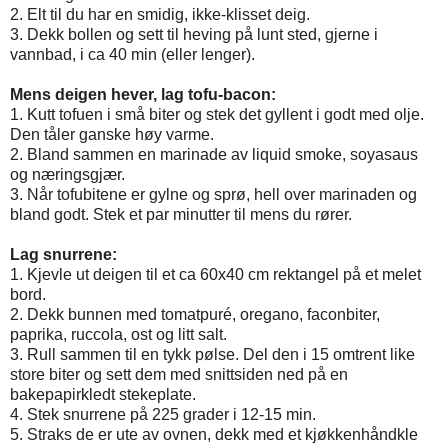
2. Elt til du har en smidig, ikke-klisset deig.
3. Dekk bollen og sett til heving på lunt sted, gjerne i
vannbad, i ca 40 min (eller lenger).
Mens deigen hever, lag tofu-bacon:
1. Kutt tofuen i små biter og stek det gyllent i godt med olje.
Den tåler ganske høy varme.
2. Bland sammen en marinade av liquid smoke, soyasaus
og næringsgjær.
3. Når tofubitene er gylne og sprø, hell over marinaden og
bland godt. Stek et par minutter til mens du rører.
Lag snurrene:
1. Kjevle ut deigen til et ca 60x40 cm rektangel på et melet
bord.
2. Dekk bunnen med tomatpuré, oregano, faconbiter,
paprika, ruccola, ost og litt salt.
3. Rull sammen til en tykk pølse. Del den i 15 omtrent like
store biter og sett dem med snittsiden ned på en
bakepapirkledt stekeplate.
4. Stek snurrene på 225 grader i 12-15 min.
5. Straks de er ute av ovnen, dekk med et kjøkkenhåndkle