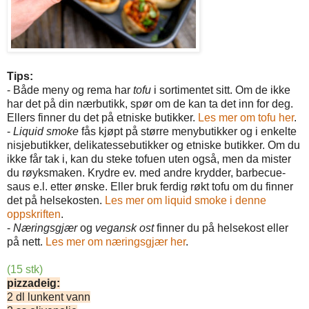
Tips:
- Både meny og rema har
tofu
i sortimentet sitt. Om de ikke
har det på din nærbutikk, spør om de kan ta det inn for deg.
Ellers finner du det på etniske butikker.
Les mer om tofu her
.
-
Liquid smoke
fås kjøpt på større menybutikker og i enkelte
nisjebutikker, delikatessebutikker og etniske butikker. Om du
ikke får tak i, kan du steke tofuen uten også, men da mister
du røyksmaken. Krydre ev. med andre krydder, barbecue-
saus e.l. etter ønske. Eller bruk ferdig røkt tofu om du finner
det på helsekosten.
Les mer om liquid smoke i denne
oppskriften
.
-
Næringsgjær
og
vegansk ost
finner du på helsekost eller
på nett.
Les mer om næringsgjær her
.
(15 stk)
pizzadeig:
2 dl lunkent vann