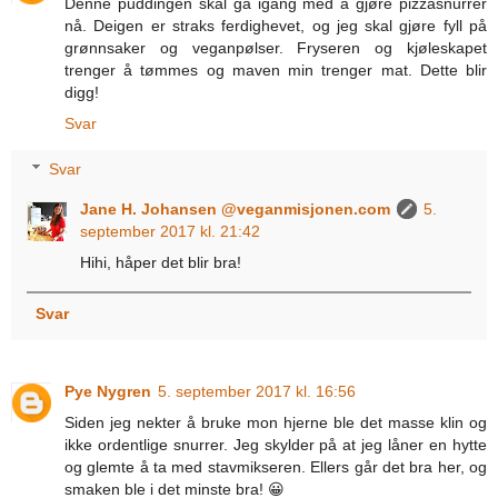
Denne puddingen skal gå igang med å gjøre pizzasnurrer
nå. Deigen er straks ferdighevet, og jeg skal gjøre fyll på
grønnsaker og veganpølser. Fryseren og kjøleskapet
trenger å tømmes og maven min trenger mat. Dette blir
digg!
Svar
Svar
Jane H. Johansen @veganmisjonen.com
5.
september 2017 kl. 21:42
Hihi, håper det blir bra!
Svar
Pye Nygren
5. september 2017 kl. 16:56
Siden jeg nekter å bruke mon hjerne ble det masse klin og
ikke ordentlige snurrer. Jeg skylder på at jeg låner en hytte
og glemte å ta med stavmikseren. Ellers går det bra her, og
smaken ble i det minste bra! 😀