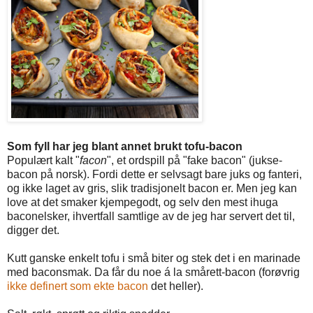
Som fyll har jeg blant annet brukt tofu-bacon
Populært kalt "
facon
", et ordspill på "fake bacon" (jukse-
bacon på norsk). Fordi dette er selvsagt bare juks og fanteri,
og ikke laget av gris, slik tradisjonelt bacon er. Men jeg kan
love at det smaker kjempegodt, og selv den mest ihuga
baconelsker, ihvertfall samtlige av de jeg har servert det til,
digger det.
Kutt ganske enkelt tofu i små biter og stek det i en marinade
med baconsmak. Da får du noe á la smårett-bacon (forøvrig
ikke definert som ekte bacon
det heller).