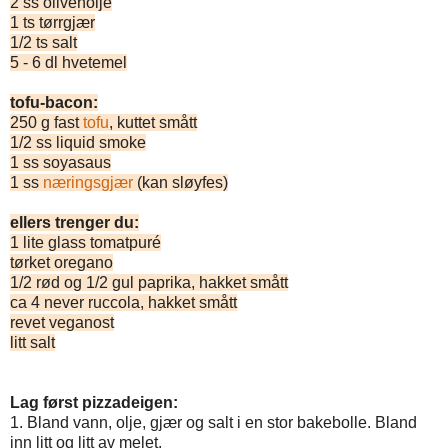
2 ss olivenolje
1 ts tørrgjær
1/2 ts salt
5 - 6 dl hvetemel
tofu-bacon:
250 g fast
tofu
, kuttet smått
1/2 ss liquid smoke
1 ss soyasaus
1 ss
næringsgjær
(kan sløyfes)
ellers trenger du:
1 lite glass tomatpuré
tørket oregano
1/2 rød og 1/2 gul paprika, hakket smått
ca 4 never ruccola, hakket smått
revet veganost
litt salt
Lag først pizzadeigen:
1. Bland vann, olje, gjær og salt i en stor bakebolle. Bland
inn litt og litt av melet.