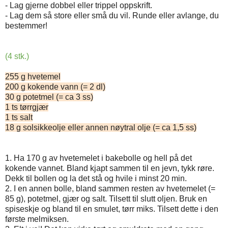
- Lag gjerne dobbel eller trippel oppskrift.
- Lag dem så store eller små du vil. Runde eller avlange, du
bestemmer!
(4 stk.)
255 g hvetemel
200 g kokende vann (= 2 dl)
30 g potetmel (= ca 3 ss)
1 ts tørrgjær
1 ts salt
18 g solsikkeolje eller annen nøytral olje (= ca 1,5 ss)
1. Ha 170 g av hvetemelet i bakebolle og hell på det
kokende vannet. Bland kjapt sammen til en jevn, tykk røre.
Dekk til bollen og la det stå og hvile i minst 20 min.
2. I en annen bolle, bland sammen resten av hvetemelet (=
85 g), potetmel, gjær og salt. Tilsett til slutt oljen. Bruk en
spiseskje og bland til en smulet, tørr miks. Tilsett dette i den
første melmiksen.