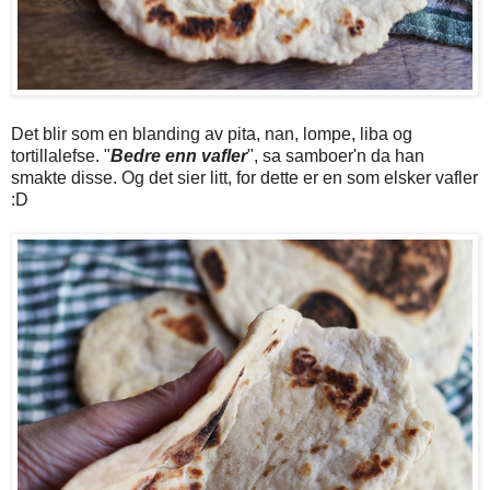
Det blir som en blanding av pita, nan, lompe, liba og
tortillalefse. "
Bedre enn vafler
", sa samboer'n da han
smakte disse. Og det sier litt, for dette er en som elsker vafler
:D