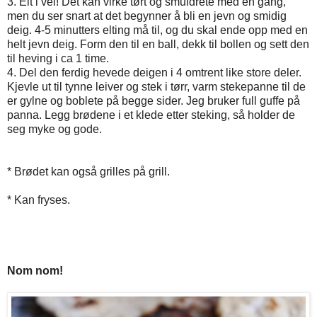
3. Elt i vei! Det kan virke tørt og smuldrete med en gang,
men du ser snart at det begynner å bli en jevn og smidig
deig. 4-5 minutters elting må til, og du skal ende opp med en
helt jevn deig. Form den til en ball, dekk til bollen og sett den
til heving i ca 1 time.
4. Del den ferdig hevede deigen i 4 omtrent like store deler.
Kjevle ut til tynne leiver og stek i tørr, varm stekepanne til de
er gylne og boblete på begge sider. Jeg bruker full guffe på
panna. Legg brødene i et klede etter steking, så holder de
seg myke og gode.
* Brødet kan også grilles på grill.
* Kan fryses.
Nom nom!