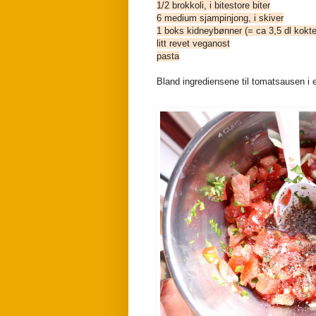
1/2 brokkoli, i bitestore biter
6 medium sjampinjong, i skiver
1 boks kidneybønner (= ca 3,5 dl kokt
litt revet veganost
pasta
Bland ingrediensene til tomatsausen i en