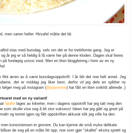
el, men søren heller. Hirsafel måtte det bli.
 alltid stas med bursdag, selv om det er for trettifemte gang. Jeg er
og år jeg er så heldig å få være her på denne kloden. Dagen skal feires
å foreløpig uvisst sted. Men en liten bloggfeiring i form av en ny
ha!
fikk æren av å være bursdagsoppskrift. I år blir det noe helt annet. Jeg
kedame, det er
middag
jeg liker best, derfor vil jeg dele en splitter ny
m følger meg på instagram (
@jojanonne
) har fått en liten sniktitt allerede ;)
ertoaret med en ny variant!
nal
falafel
lages av kikerter, men i dagens oppskrift har jeg tatt meg den
noe som skulle vise seg å bli stor suksess! Ideen har jeg gått og gnurt på
akt og testet igjen og fått oppskriften akkurat slik jeg ville ha den.
men konsistensen er grovere. Du kan kjenne de små myke delikate
, blåser de seg på en måte litt opp, noe som gjør "skallet" ekstra sprøtt og