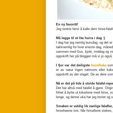
En ny favoritt!
Jeg tenkte først å kalle dem hirse-falaf
Må legge til et lite hurra i dag :)
I dag har jeg nemlig bursdag, og det er
takknemlig for hver eneste dag, måned 
sammen med Gus, kjole, middag og vin p
oppskrift her på bloggen må vi jo også 
I fjor var det deiligste
kanelkake
som 
er av natur ingen søtmons eller ka
oppskrift av det slaget. De av dere so
Nå er det på tide å utvide falafel-rep
Det har altså med falafel å gjøre. Origi
frihet å bytte ut kikertene med hirse, 
lenge, og denne uka har jeg testet og sm
Smaken er veldig lik vanlige falafler,
hirsefrøene inni. Når hirsaflene stekes