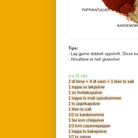
Tips:
- Lag gjerne dobbelt oppskrift. Disse ka
- Hirsaflene er helt glutenfrie!
(ca 25 stk)
2 dl hirse + 4 dl vann + 1 liten ts salt
1 toppa ss løkpulver
1 ss hvitløkspulver
1 toppa ts malt spisskummen
1 ts paprikapulver
1 liten ts salt
1/2 ts kardemomme
1 lite krm chilipulver
1/3 krm cayennepepper
1 toppa ts bakepulver
1/2 ts natron