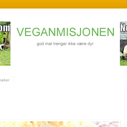
bøker