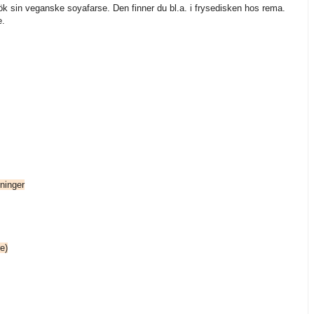
ök sin veganske soyafarse. Den finner du bl.a. i frysedisken hos rema.
e.
rninger
e)