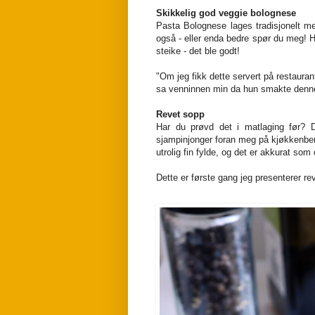
Skikkelig god veggie bolognese
Pasta Bolognese lages tradisjonelt me
også - eller enda bedre spør du meg! H
steike - det ble godt!
"Om jeg fikk dette servert på restauran
sa venninnen min da hun smakte denne
Revet sopp
Har du prøvd det i matlaging før? D
sjampinjonger foran meg på kjøkkenben
utrolig fin fylde, og det er akkurat 
Dette er første gang jeg presenterer rev