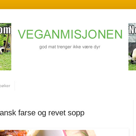
bøker
nsk farse og revet sopp