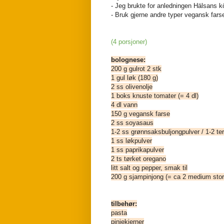
- Jeg brukte for anledningen Hälsans k
- Bruk gjerne andre typer vegansk fars
(4 porsjoner)
bolognese:
200 g gulrot 2 stk
1 gul løk (180 g)
2 ss olivenolje
1 boks knuste tomater (= 4 dl)
4 dl vann
150 g vegansk farse
2 ss soyasaus
1-2 ss grønnsaksbuljongpulver / 1-2 te
1 ss løkpulver
1 ss paprikapulver
2 ts tørket oregano
litt salt og pepper, smak til
200 g sjampinjong (= ca 2 medium stor
tilbehør:
pasta
pinjekjerner