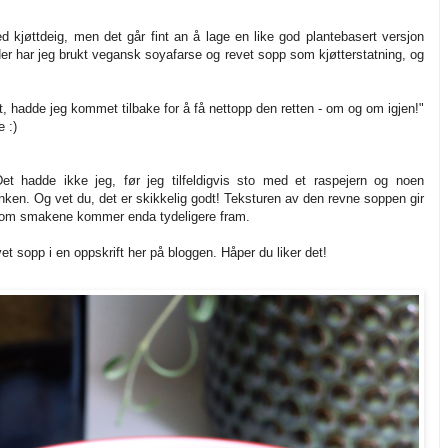
d kjøttdeig, men det går fint an å lage en like god plantebasert versjon
er har jeg brukt vegansk soyafarse og revet sopp som kjøtterstatning, og
t, hadde jeg kommet tilbake for å få nettopp den retten - om og om igjen!"
 :)
et hadde ikke jeg, før jeg tilfeldigvis sto med et raspejern og noen
ken. Og vet du, det er skikkelig godt! Teksturen av den revne soppen gir
som om smakene kommer enda tydeligere fram.
et sopp i en oppskrift her på bloggen. Håper du liker det!