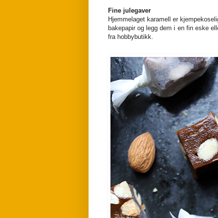
Fine julegaver
Hjemmelaget karamell er kjempekoselig 
bakepapir og legg dem i en fin eske ell
fra hobbybutikk.