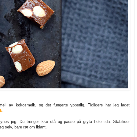
mell av kokosmelk, og det fungerte ypperlig. Tidligere har jeg laget
lk
.
ynes jeg. Du trenger ikke stå og passe på gryta hele tida. Stabiliser
eg selv, bare rør om iblant.