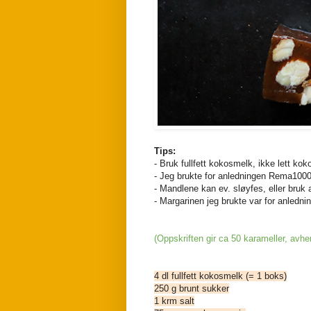
Tips:
- Bruk fullfett kokosmelk, ikke lett ko
- Jeg brukte for anledningen Rema100
- Mandlene kan ev. sløyfes, eller bruk 
- Margarinen jeg brukte var for anled
(Oppskriften gir ca 50 karameller, avhe
4 dl fullfett kokosmelk (= 1 boks)
250 g brunt sukker
1 krm salt