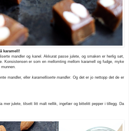
å karamell!
serte mandler og kanel. Akkurat passe julete, og smaken er herlig søt,
ke. Konsistensen er som en mellomting mellom karamell og fudge, myke
 i munnen.
nte mandler, eller
karamelliserte mandler
. Og det er jo nettopp det de er
r julete, tilsett litt malt nellik, ingefær og bittelitt pepper i tillegg. Da