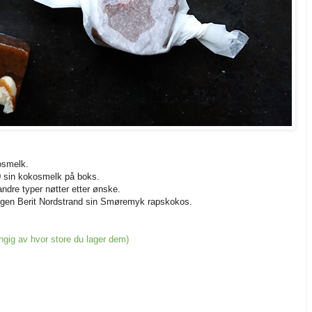
kosmelk.
0 sin kokosmelk på boks.
andre typer nøtter etter ønske.
ningen Berit Nordstrand sin Smøremyk rapskokos.
ngig av hvor store du lager dem)