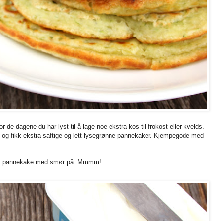
or de dagene du har lyst til å lage noe ekstra kos til frokost eller kvelds.
øra og fikk ekstra saftige og lett lysegrønne pannekaker. Kjempegode med
stekt pannekake med smør på. Mmmm!