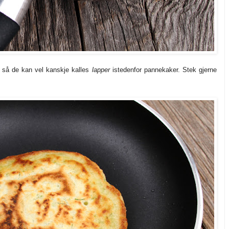
, så de kan vel kanskje kalles
lapper
istedenfor pannekaker. Stek gjerne