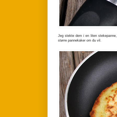
Jeg stekte dem i en liten stekepanne
større pannekaker om du vil.