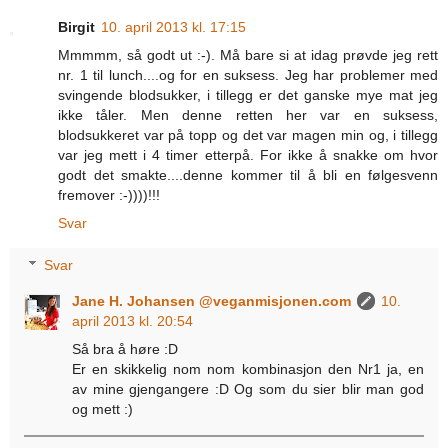
Birgit
10. april 2013 kl. 17:15
Mmmmm, så godt ut :-). Må bare si at idag prøvde jeg rett
nr. 1 til lunch....og for en suksess. Jeg har problemer med
svingende blodsukker, i tillegg er det ganske mye mat jeg
ikke tåler. Men denne retten her var en suksess,
blodsukkeret var på topp og det var magen min og, i tillegg
var jeg mett i 4 timer etterpå. For ikke å snakke om hvor
godt det smakte....denne kommer til å bli en følgesvenn
fremover :-))))!!!
Svar
Svar
Jane H. Johansen @veganmisjonen.com
10.
april 2013 kl. 20:54
Så bra å høre :D
Er en skikkelig nom nom kombinasjon den Nr1 ja, en
av mine gjengangere :D Og som du sier blir man god
og mett :)