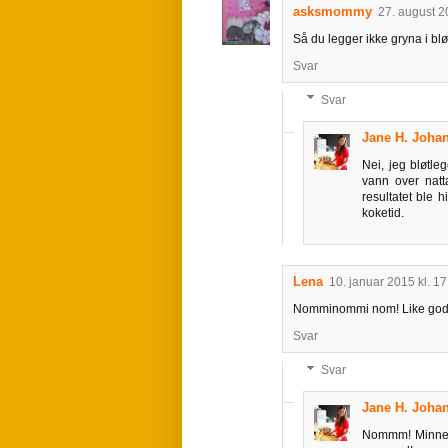
asksmommy
27. august 2
Så du legger ikke gryna i bløt
Svar
Svar
Jane H. Joh
Nei, jeg bløtle
vann over nat
resultatet ble 
koketid.
Lena
10. januar 2015 kl. 17
Nomminommi nom! Like godt s
Svar
Svar
Jane H. Joh
Nommm! Minner 