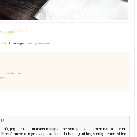
isjonen!!! * * *
book
eller instagram
@veganmisjonen
.
g
,
Sorte bønner
.com
:18
is på, jeg har ikke utforsket mulighetene som jeg skulle, men har alltid vært
 frister å prøve ut mye av oppskriftene du har lagt ut her, særlig denne, siden