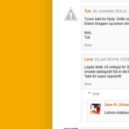
Tuti
18. november 2011 kl. 
Tusen takk for hjelp. Dette va
Elsker bloggen og boken din
Mvh,
Tuti
Svar
Lena
19. juni 2014 kl. 13:5
Lagde dette nå nettopp for 
smakte dødsgodt! Nå er det b
Takk for super oppskrift!
Svar
Svar
Jane H. Joh
Luksus-matpaus