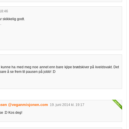
18:46
r skikkelig godt.
.
1
å kunne ha med meg noe annet enn bare kjipe brødskiver på kveldsvakt. Det
are å se frem til pausen på jobb! :D
ansen @veganmisjonen.com
19. juni 2014 kl. 19:17
e :D Kos deg!