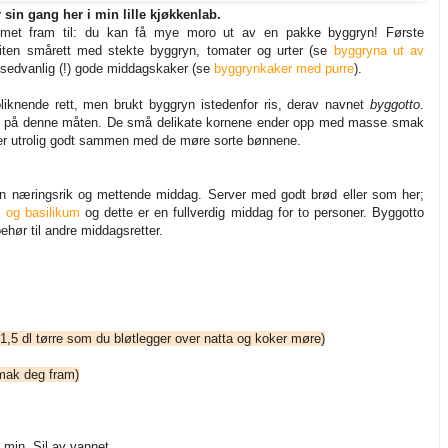
 sin gang her i min lille kjøkkenlab.
ommet fram til: du kan få mye moro ut av en pakke byggryn! Første
 liten smårett med stekte byggryn, tomater og urter (se
byggryna ut av
usedvanlig (!) gode middagskaker (se
byggrynkaker med purre
).
liknende rett, men brukt byggryn istedenfor ris, derav navnet
byggotto
.
edes på denne måten. De små delikate kornene ender opp med masse smak
ser utrolig godt sammen med de møre sorte bønnene.
n næringsrik og mettende middag. Server med godt brød eller som her;
 og basilikum
og dette er en fullverdig middag for to personer. Byggotto
hør til andre middagsretter.
r 1,5 dl tørre som du bløtlegger over natta og koker møre)
smak deg fram)
 min. Sil av vannet.