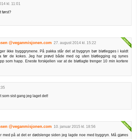
014 kl. 11:01
 først?
ansen @veganmisjonen.com
27. august 2014 kl. 15:22
gger ikke bygggrynene. På pakka står det at byggryn bør bløtlegges i kaldt
ta før de kokes. Jeg har prøvd både med og uten bløtlegging og synes
hipp som happ. Eneste forskjellen var at de bløtlagte trenger 10 min kortere
:35
om sist gang jeg laget det!
ansen @veganmisjonen.com
10. januar 2015 kl. 18:56
med på at det er dødslenge siden jeg lagde noe med byggryn. Må gjøres