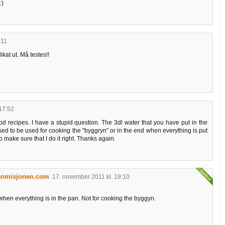
:)
:11
kat ut. Må testes!!
17:52
d recipes. I have a stupid question. The 3dl water that you have put in the
osed to be used for cooking the "byggryn" or in the end when everything is put
to make sure that I do it right. Thanks again.
anmisjonen.com
17. november 2011 kl. 19:10
when everything is in the pan. Not for cooking the byggyn.