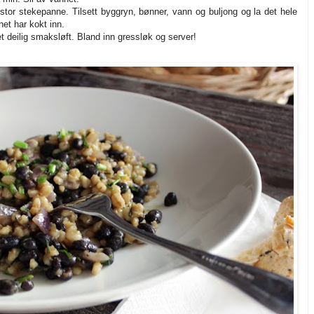
stor stekepanne. Tilsett byggryn, bønner, vann og buljong og la det hele
net har kokt inn.
 et deilig smaksløft. Bland inn gressløk og server!