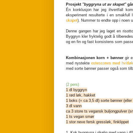
Prosjekt
"byggryna ut av skapet"
går
Én konklusjon har jeg ihvertfall k
eksperiment resulterte i en smakfull
skapet
). Nummer to endte opp i noen 
Denne gangen har jeg laget en risotto
Byggryn kler fryktelig godt å tilber
og en fin og fast konsistens som pas
Kombinasjonen korn + bønner
gir e
med nystekte
ostescones med hvitløk
med sorte bønner passer også som tilbe
(2 pers)
1 dl byggryn
1 rød løk, hakket
1 boks (= ca 3,5 dl) sorte bønner (elle
3 dl vann
ca 3 store ts vegansk buljongpulver (
1 ts vegan smør
1 stor neve fersk gressløk, finklippet
1. Kok byggryna i rikelig med vann i 40