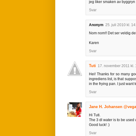
jeg liker smaken av byggryn 
Svar
Anonym
25. juli 2010 kl. 14
Nom nom!! Det ser veldig deli
Karen
Svar
Tuti
17. november 2011 kl. 
Hei! Thanks for so many goo
ingrediens list, is that supp
in the frying pan. I just want 
Svar
Jane H. Johansen @veg
Hi Tuti.
The 3 dl water is to be used 
Good luck! :)
Svar