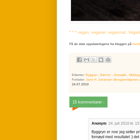
* * * vegan, veganer, veganmat, VeganM
Få de siste oppdateringene fra bloggen på
face
Etiketter:
Byggryn
,
Bønner
,
Gressløk
,
Midda
Forfatter:
Jane H. Johansen @veganmisjonen
24.07.2010
15 kommentarer :
Anonym
24. juli 2010 kl. 15
Byggryn er noe jeg setter pr
fornøyd med resultatet :) det