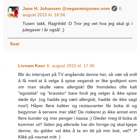
Jane H. Johansen @veganmisjonen.com
6.
august 2015 kl. 16:56
Tusen takk, Ragnhild :D Tror jeg vet hva jeg skal gi i
julegaver i år også! ;)
Svar
Livnam Kaur
6. august 2015 kl. 17:45
Blir du intervjuet på TV angående denne her, så vær så snill
å få med at å velge å spise vegansk er like godkjent som
om man skulle være allergisk! Blir fremdeles ofte kalt
"egoistisk" og "kravstor" bare fordi jeg velger å ikke spise
døde dyr. (og hadde jeg vært allergisk, hadde de ikke sagt
noe!) Håper flere kaféer og restauranter får boka di og
begynner å servere mer slikt! De risikerer jo ikke annet enn
flere kunder og mer penger i kassa ;) Gleder meg til boka di
kommer ut!! Siden jeg allerede har din forrige og skal kjøpe
denne, du gidder vel ikke å ta en titt på min bok, vel? :P
Klikk på navnet mitt :)