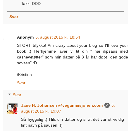
Takk :DDD
Svar
Anonym
5. august 2015 kl. 18:54
STORT tillykke! Am crazy about your blog so I'll love your
book :) Herhjemme laver vi tit din "Thai dipsaus med
cashewnøtter" som min datter på 3 år har døbt "den gode
sovsen" :D
/Kristina.
Svar
Svar
Jane H. Johansen @veganmisjonen.com
5.
august 2015 kl. 19:07
Så hyggelig :) Hils din datter og si at det var et veldig
fint navn på sausen :))