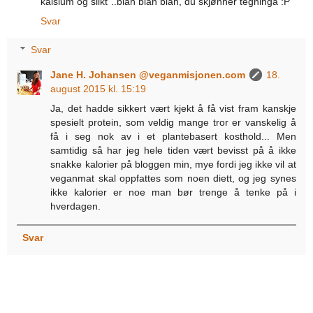
kalsium og slikt"..blah blah blah, du skjønner tegninga :P
Svar
Svar
Jane H. Johansen @veganmisjonen.com
18.
august 2015 kl. 15:19
Ja, det hadde sikkert vært kjekt å få vist fram kanskje
spesielt protein, som veldig mange tror er vanskelig å
få i seg nok av i et plantebasert kosthold... Men
samtidig så har jeg hele tiden vært bevisst på å ikke
snakke kalorier på bloggen min, mye fordi jeg ikke vil at
veganmat skal oppfattes som noen diett, og jeg synes
ikke kalorier er noe man bør trenge å tenke på i
hverdagen.
Svar