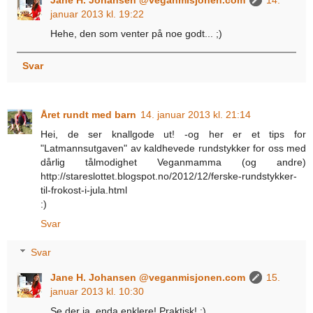
Jane H. Johansen @veganmisjonen.com
14.
januar 2013 kl. 19:22
Hehe, den som venter på noe godt... ;)
Svar
Året rundt med barn
14. januar 2013 kl. 21:14
Hei, de ser knallgode ut! -og her er et tips for
"Latmannsutgaven" av kaldhevede rundstykker for oss med
dårlig tålmodighet Veganmamma (og andre)
http://stareslottet.blogspot.no/2012/12/ferske-rundstykker-
til-frokost-i-jula.html
:)
Svar
Svar
Jane H. Johansen @veganmisjonen.com
15.
januar 2013 kl. 10:30
Se der ja, enda enklere! Praktisk! :)