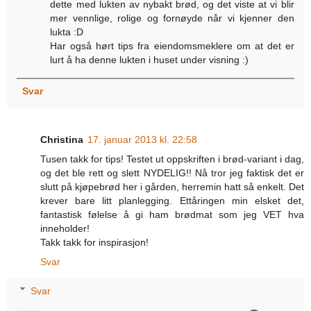
dette med lukten av nybakt brød, og det viste at vi blir
mer vennlige, rolige og fornøyde når vi kjenner den
lukta :D
Har også hørt tips fra eiendomsmeklere om at det er
lurt å ha denne lukten i huset under visning :)
Svar
Christina
17. januar 2013 kl. 22:58
Tusen takk for tips! Testet ut oppskriften i brød-variant i dag,
og det ble rett og slett NYDELIG!! Nå tror jeg faktisk det er
slutt på kjøpebrød her i gården, herremin hatt så enkelt. Det
krever bare litt planlegging. Ettåringen min elsket det,
fantastisk følelse å gi ham brødmat som jeg VET hva
inneholder!
Takk takk for inspirasjon!
Svar
Svar