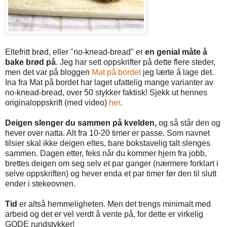
Eltefritt brød, eller "no-knead-bread" er
en genial måte å
bake brød på
. Jeg har sett oppskrifter på dette flere steder,
men det var på bloggen
Mat på bordet
jeg lærte å lage det.
Ina fra Mat på bordet har laget ufattelig mange varianter av
no-knead-bread, over 50 stykker faktisk! Sjekk ut hennes
originaloppskrift (med video)
her
.
Deigen slenger du sammen på kvelden,
og så står den og
hever over natta. Alt fra 10-20 timer er passe. Som navnet
tilsier skal ikke deigen eltes, bare bokstavelig talt slenges
sammen. Dagen etter, feks når du kommer hjem fra jobb,
brettes deigen om seg selv et par ganger (nærmere forklart i
selve oppskriften) og hever enda et par timer før den til slutt
ender i stekeovnen.
Tid
er altså hemmeligheten. Men det trengs minimalt med
arbeid og det er vel verdt å vente på, for dette er virkelig
GODE rundstykker!