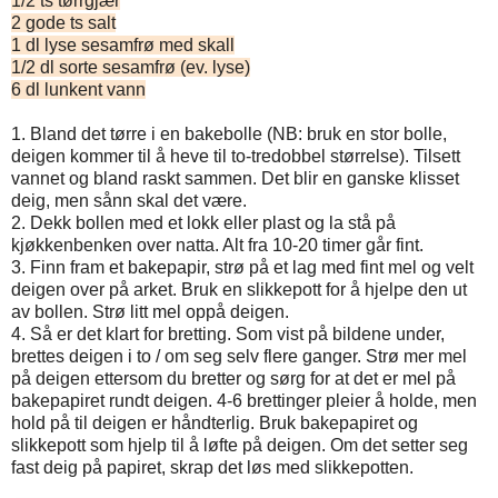
1/2 ts tørrgjær
2 gode ts salt
1 dl lyse sesamfrø med skall
1/2 dl sorte sesamfrø (ev. lyse)
6 dl lunkent vann
1. Bland det tørre i en bakebolle (NB: bruk en stor bolle,
deigen kommer til å heve til to-tredobbel størrelse). Tilsett
vannet og bland raskt sammen. Det blir en ganske klisset
deig, men sånn skal det være.
2. Dekk bollen med et lokk eller plast og la stå på
kjøkkenbenken over natta. Alt fra 10-20 timer går fint.
3. Finn fram et bakepapir, strø på et lag med fint mel og velt
deigen over på arket. Bruk en slikkepott for å hjelpe den ut
av bollen. Strø litt mel oppå deigen.
4. Så er det klart for bretting. Som vist på bildene under,
brettes deigen i to / om seg selv flere ganger. Strø mer mel
på deigen ettersom du bretter og sørg for at det er mel på
bakepapiret rundt deigen. 4-6 brettinger pleier å holde, men
hold på til deigen er håndterlig. Bruk bakepapiret og
slikkepott som hjelp til å løfte på deigen. Om det setter seg
fast deig på papiret, skrap det løs med slikkepotten.