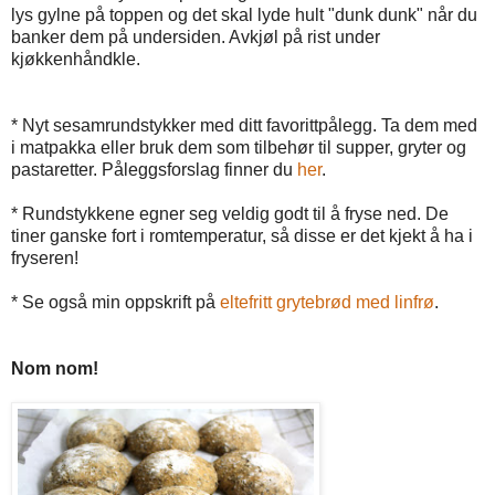
lys gylne på toppen og det skal lyde hult "dunk dunk" når du
banker dem på undersiden. Avkjøl på rist under
kjøkkenhåndkle.
* Nyt sesamrundstykker med ditt favorittpålegg. Ta dem med
i matpakka eller bruk dem som tilbehør til supper, gryter og
pastaretter. Påleggsforslag finner du
her
.
* Rundstykkene egner seg veldig godt til å fryse ned. De
tiner ganske fort i romtemperatur, så disse er det kjekt å ha i
fryseren!
* Se også min oppskrift på
eltefritt grytebrød med linfrø
.
Nom nom!