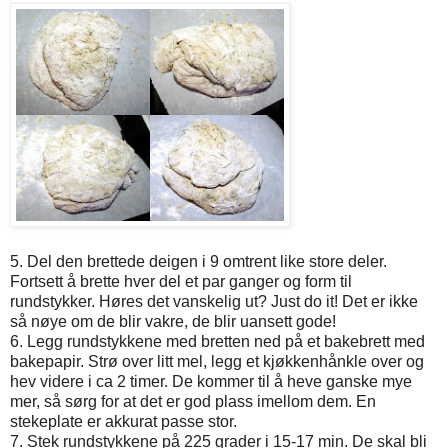
5. Del den brettede deigen i 9 omtrent like store deler.
Fortsett å brette hver del et par ganger og form til
rundstykker. Høres det vanskelig ut? Just do it! Det er ikke
så nøye om de blir vakre, de blir uansett gode!
6. Legg rundstykkene med bretten ned på et bakebrett med
bakepapir. Strø over litt mel, legg et kjøkkenhånkle over og
hev videre i ca 2 timer. De kommer til å heve ganske mye
mer, så sørg for at det er god plass imellom dem. En
stekeplate er akkurat passe stor.
7. Stek rundstykkene på 225 grader i 15-17 min. De skal bli