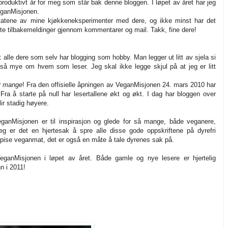
produktivt år for meg som står bak denne bloggen. I løpet av året har jeg
VeganMisjonen.
tatene av mine kjøkkeneksperimenter med dere, og ikke minst har det
tte tilbakemeldinger gjennom kommentarer og mail. Takk, fine dere!
et alle dere som selv har blogging som hobby. Man legger ut litt av sjela si
 så mye om hvem som leser. Jeg skal ikke legge skjul på at jeg er litt
r mange
! Fra den offisielle åpningen av VeganMisjonen 24. mars 2010 har
Fra å starte på null har lesertallene økt og økt. I dag har bloggen over
lir stadig høyere.
eganMisjonen er til inspirasjon og glede for så mange, både veganere,
g er det en hjertesak å spre alle disse gode oppskriftene på dyrefri
 spise veganmat, det er også en måte å tale dyrenes sak på.
eganMisjonen i løpet av året. Både gamle og nye lesere er hjertelig
n i 2011!