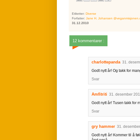
Etiketter:
Diverse
Forfatter:
Jane H. Johansen @veganmisjonen
31.12.2010
12 kommentarer :
charlottepanda
31. desem
Godt nytt år! Og takk for mang
Svar
Amfitriti
31. desember 2010
Godt nytt år! Tusen takk for 
Svar
gry hammer
31. desember
Godt nytt år! Kommer til å f
året også.