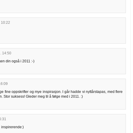
. 10:22
l. 14:50
en din også i 2011 :-)
16:09
ge fine oppskrifter og mye inspirasjon. I går hadde vi nyttårstapas, med flere
. Stor suksess! Gleder meg til å følge med i 2011. :)
6:31
 inspirerende:)