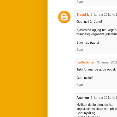
Svar
Trond L
2. januar 2011 kl. 
Godt nytt år, Jane!
Kjæresten og jeg ble veganer
humpete) veganske julefeiring
Stao nao pao! :)
Svar
Kaffedamen
3. januar 2011
Takk for mange gode oppskri
Godt nyttår!
Svar
Anonym
3. januar 2011 kl. 
Hvilken dejlig blog, du har.
Jeg vil straks tilføje den på 
Godt nytår og