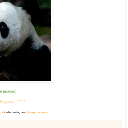
gle images)
isjonen!!! * * *
book
eller instagram
@veganmisjonen
.