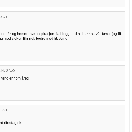
17:53
e i år og henter mye inspirasjon fra bloggen din. Har hatt vår første (og litt
 med slekta. Blir nok bedre med litt øving :)
 kl. 07:55
fter gjennom året!
13:21
kødfrifredag.dk