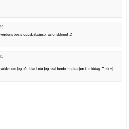
:59
r verdens beste oppskrifts/inspirasjonsblogg! :D
:31
sarkiv som jeg ofte blar i når jeg skal hente inspirasjon til middag. Takk:=)