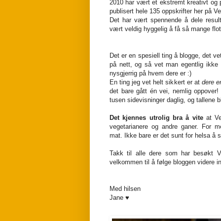
2010 har vært et ekstremt kreativt og 
publisert hele 135 oppskrifter her på 
Det har vært spennende å dele resul
vært veldig hyggelig å få så mange flo
Det er en spesiell ting å blogge, det v
på nett, og så vet man egentlig ikke
nysgjerrig på hvem dere er :)
En ting jeg vet helt sikkert er at
dere e
det bare gått én vei, nemlig oppover! 
tusen sidevisninger daglig, og tallene b
Det kjennes utrolig bra å vite
at V
vegetarianere og andre ganer. For me
mat. Ikke bare er det sunt for helsa å
Takk til alle dere som har besøkt V
velkommen til å følge bloggen videre in
Med hilsen
Jane ♥