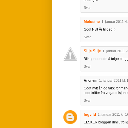
Svar
Melusine
1. januar 2011 kl
Godt Nytt År til deg :)
Svar
Silje Silje
1. januar 2011 k
Blir spennende å følge blogg
Svar
Anonym
1. januar 2011 kl. 
Godt nytt år, og takk for man
oppskrifter fra veganmisjonen
Svar
Ingvild
1. januar 2011 kl. 1
ELSKER bloggen din! utrolig