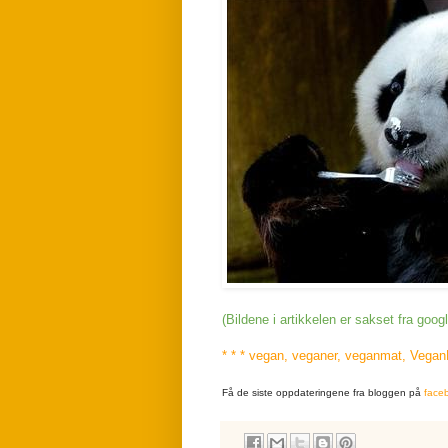
(Bildene i artikkelen er sakset fra goo
* * * vegan, veganer, veganmat, VeganM
Få de siste oppdateringene fra bloggen på
face