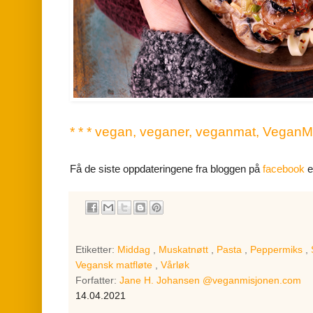
* * * vegan, veganer, veganmat, VeganMis
Få de siste oppdateringene fra bloggen på
facebook
e
Etiketter:
Middag
,
Muskatnøtt
,
Pasta
,
Peppermiks
,
Vegansk matfløte
,
Vårløk
Forfatter:
Jane H. Johansen @veganmisjonen.com
14.04.2021