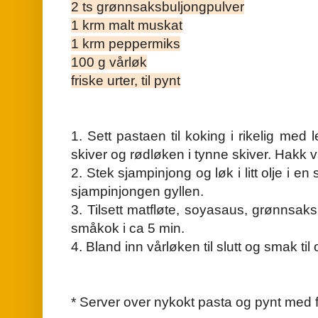
2 ts grønnsaksbuljongpulver
1 krm malt muskat
1 krm peppermiks
100 g vårløk
friske urter, til pynt
1. Sett pastaen til koking i rikelig med 
skiver og rødløken i tynne skiver. Hakk 
2. Stek sjampinjong og løk i litt olje i e
sjampinjongen gyllen.
3. Tilsett matfløte, soyasaus, grønnsa
småkok i ca 5 min.
4. Bland inn vårløken til slutt og smak til o
* Server over nykokt pasta og pynt med fr